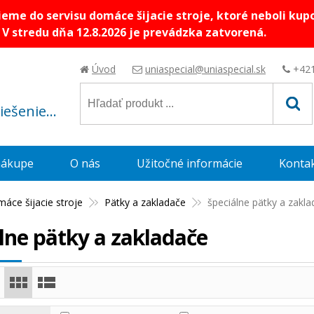
me do servisu domáce šijacie stroje, ktoré neboli kup
V stredu dňa 12.8.2026 je prevádzka zatvorená.
Úvod
uniaspecial@uniaspecial.sk
+421
riešenie...
nákupe
O nás
Užitočné informácie
Konta
áce šijacie stroje
Pätky a zakladače
špeciálne pätky a zakla
lne pätky a zakladače