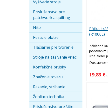
Vyšívacie stroje
Príslušenstvo pre
patchwork a quilting
Nite
Pätka kráč
(R1000L)
Rezacie plotre
Základná kr
Tlačiarne pre tvorenie
podávaním p
šitie alebo 
Stroje na zašívanie vriec
lepia alebo 
Dostupnosť
Užitočná je p
Konfekčné brúsky
Pri šití nast
19,83 €
s
dĺžku šitia 0
Značenie tovaru
Rezanie, strihanie
Žehliaca technika
Príslušenstvo pre šitie