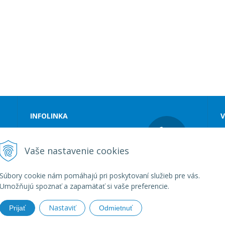
INFOLINKA
V
Tel.:
+421 48 4142 900
S
E-mail:
R
Vaše nastavenie cookies
uniaspecial@uniaspecial.sk
O
O
Súbory cookie nám pomáhajú pri poskytovaní služieb pre vás.
Umožňujú spoznať a zapamätať si vaše preferencie.
Nastaviť
Prijať
Odmietnuť
e - uniaspecial.sk •
tvorba eshopu cez UNIobchod
,
webhosting
spolo