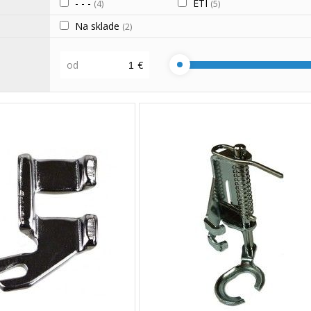
- - -
ETI
(4)
(5)
Na sklade
(2)
od
€