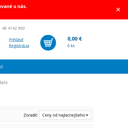
ované u nás.
×
 48 4142 900
0,00 €
Prihlásiť
Registrácia
0 ks
kt
dače
Zoradiť:
Ceny od najlacnejšieho