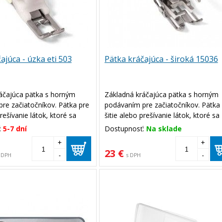
ajúca - úzka eti 503
Pätka kráčajúca - široká 15036
áčajúca pätka s horným
Základná kráčajúca pätka s horným
re začiatočníkov. Pätka pre
podávaním pre začiatočníkov. Pätka
prešívanie látok, ktoré sa
šitie alebo prešívanie látok, ktoré sa
majú sklon ku kĺzaniu.
lepia alebo majú sklon ku kĺzaniu.
:
5-7 dní
Dostupnosť:
Na sklade
ri šití viac vrstiev materiálu.
Užitočná je pri šití viac vrstiev materi
+
+
avte strednú šírku šitia a
Pri šití nastavte strednú šírku šitia a
23 €
-
-
 DPH
s DPH
-4.
dĺžku šitia 0-4.