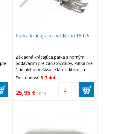
Pätka kráčajúca s vodičom 15025
Základná kráčajúca pätka s horným
 pre
podávaním pre začiatočníkov. Pätka pre
šitie alebo prešívanie látok, ktoré sa
lepia alebo majú sklon ku kĺzaniu.
Dostupnosť:
5-7 dní
álu.
Užitočná je pri šití viac vrstiev materiálu.
+
Pri šití nastavte strednú šírku šitia a
25,95 €
-
s DPH
dĺžku šitia 0-4.