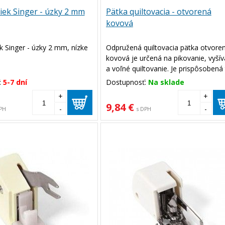
iek Singer - úzky 2 mm
Pätka quiltovacia - otvorená
kovová
k Singer - úzky 2 mm, nízke
Odpružená quiltovacia pätka otvore
kovová je určená na pikovanie, vyšív
a voľné quiltovanie. Je prispôsobená 
aby dokázala ľahko preskakovať z
:
5-7 dní
Dostupnosť:
Na sklade
miesta na miesto. Je otvorená, takž
+
+
máte kontrolu kde šijete.
9,84 €
-
-
PH
s DPH