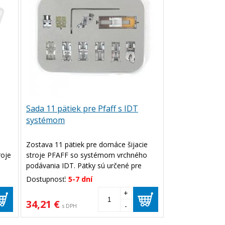
Sada 11 pätiek pre Pfaff s IDT
systémom
Zostava 11 pätiek pre domáce šijacie
roje
stroje PFAFF so systémom vrchného
podávania IDT. Pätky sú určené pre
šijacie stroje Pfaff Ambition, Passport,
Dostupnosť:
5-7 dní
ik,
Expression, Tiptronic, Select, Tipmatic
+
atd.
34,21 €
-
s DPH