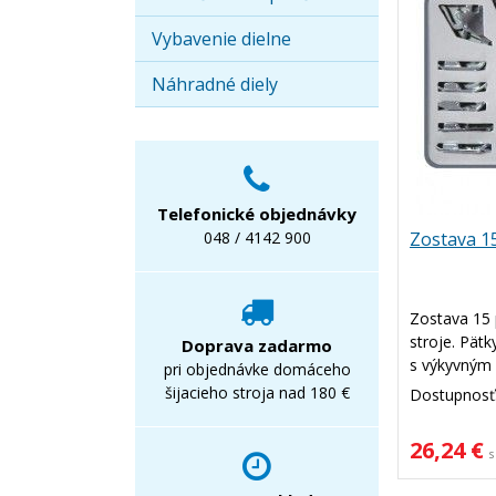
Vybavenie dielne
Náhradné diely
Telefonické objednávky
Zostava 15
048 / 4142 900
Zostava 15 
stroje. Pätk
Doprava zadarmo
s výkyvným
pri objednávke domáceho
JR1012, 204
šijacieho stroja nad 180 €
Dostupnosť
5500, XL-57
atď.).
26,24 €
s