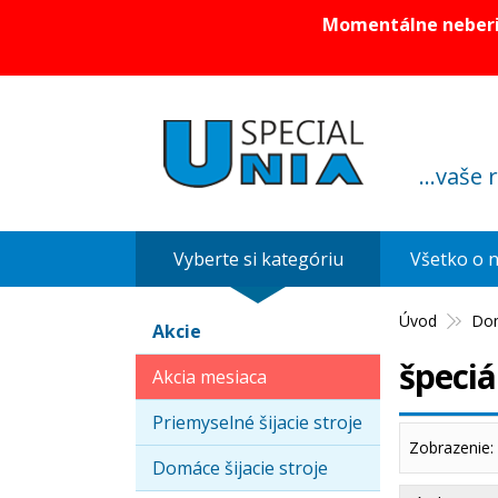
Momentálne neberie
...vaše 
Vyberte si kategóriu
Všetko o 
Úvod
Dom
Akcie
špeciá
Akcia mesiaca
Priemyselné šijacie stroje
Zobrazenie:
Domáce šijacie stroje