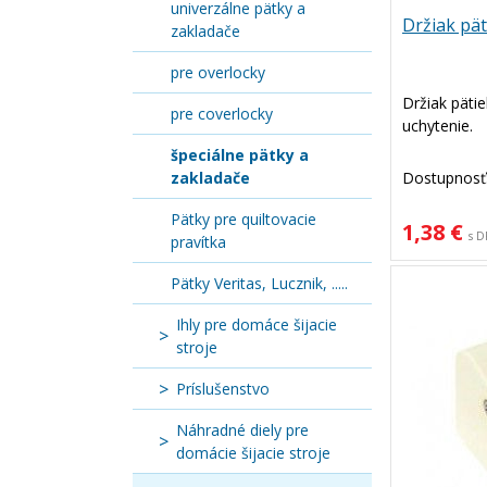
univerzálne pätky a
Držiak pät
zakladače
pre overlocky
Držiak pätie
pre coverlocky
uchytenie.
špeciálne pätky a
zakladače
Dostupnosť
Pätky pre quiltovacie
1,38 €
s D
pravítka
Pätky Veritas, Lucznik, .....
Ihly pre domáce šijacie
stroje
Príslušenstvo
Náhradné diely pre
domácie šijacie stroje