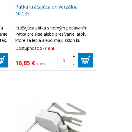
Pätka kráčajúca univerzálna
NF133
ná
Kráčajúca pätka s horným podávaním.
anie
Pätka pre šitie alebo prešívanie látok,
tak,
ktoré sa lepia alebo majú sklon ku
kĺzaniu. Užitočná je pri šití viac vrstiev
Dostupnosť:
5-7 dní
e
materiálu.
+
16,85 €
-
s DPH