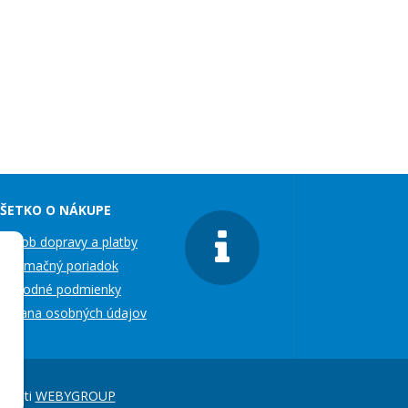
ŠETKO O NÁKUPE
pôsob dopravy a platby
eklamačný poriadok
bchodné podmienky
chrana osobných údajov
čnosti
WEBYGROUP