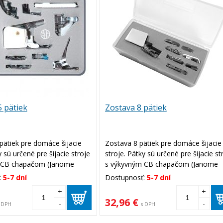
 pätiek
Zostava 8 pätiek
pätiek pre domáce šijacie
Zostava 8 pätiek pre domáce šijacie
y sú určené pre šijacie stroje
stroje. Pätky sú určené pre šijacie st
 CB chapačom (Janome
s výkyvným CB chapačom (Janome
1, 415, 423, Brother XL-
JR1012, 2041, 415, 423, Brother XL-
:
5-7 dní
Dostupnosť:
5-7 dní
00, Lada, Veronica, Lucznik,
5500, XL-5700, Lada, Veronica, Luczn
+
+
atď.).
32,96 €
-
-
 DPH
s DPH