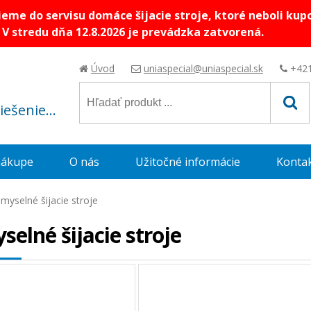
me do servisu domáce šijacie stroje, ktoré neboli kup
V stredu dňa 12.8.2026 je prevádzka zatvorená.
Úvod
uniaspecial@uniaspecial.sk
+421
riešenie...
nákupe
O nás
Užitočné informácie
Konta
emyselné šijacie stroje
selné šijacie stroje