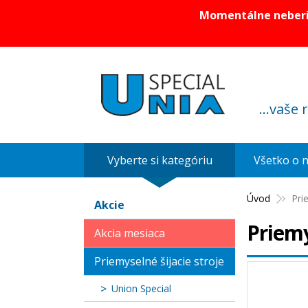
Momentálne neberie
...vaše 
Vyberte si kategóriu
Všetko o 
Úvod
Pri
Akcie
Priemy
Akcia mesiaca
Priemyselné šijacie stroje
Union Special