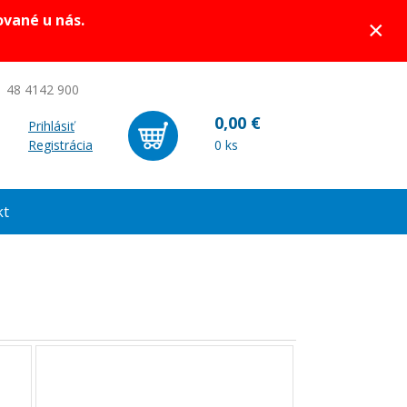
ované u nás.
×
 48 4142 900
0,00 €
Prihlásiť
Registrácia
0 ks
kt