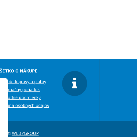
ŠETKO O NÁKUPE
pôsob dopravy a platby
eklamačný poriadok
bchodné podmienky
chrana osobných údajov
čnosti
WEBYGROUP