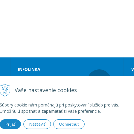
INFOLINKA
V
Tel.:
+421 48 4142 900
S
E-mail:
R
Vaše nastavenie cookies
uniaspecial@uniaspecial.sk
O
O
Súbory cookie nám pomáhajú pri poskytovaní služieb pre vás.
Umožňujú spoznať a zapamätať si vaše preferencie.
Nastaviť
Prijať
Odmietnuť
e - uniaspecial.sk •
tvorba eshopu cez UNIobchod
,
webhosting
spolo