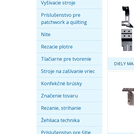
Vyšívacie stroje
Príslušenstvo pre
patchwork a quilting
Nite
Rezacie plotre
Tlačiarne pre tvorenie
DIELY MAI
Stroje na zašívanie vriec
Konfekčné brúsky
Značenie tovaru
Rezanie, strihanie
Žehliaca technika
Príslušenstvo pre šitie