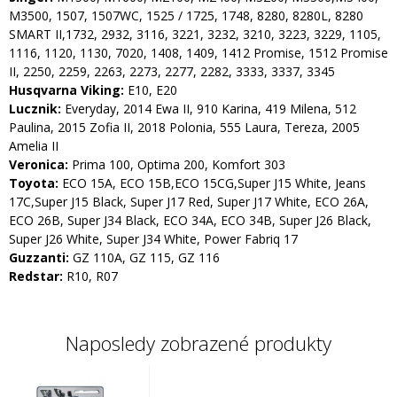
M3500, 1507, 1507WC, 1525 / 1725, 1748, 8280, 8280L, 8280
SMART II,1732, 2932, 3116, 3221, 3232, 3210, 3223, 3229, 1105,
1116, 1120, 1130, 7020, 1408, 1409, 1412 Promise, 1512 Promise
II, 2250, 2259, 2263, 2273, 2277, 2282, 3333, 3337, 3345
Husqvarna Viking:
E10, E20
Lucznik:
Everyday, 2014 Ewa II, 910 Karina, 419 Milena, 512
Paulina, 2015 Zofia II, 2018 Polonia, 555 Laura, Tereza, 2005
Amelia II
Veronica:
Prima 100, Optima 200, Komfort 303
Toyota:
ECO 15A, ECO 15B,ECO 15CG,Super J15 White, Jeans
17C,Super J15 Black, Super J17 Red, Super J17 White, ECO 26A,
ECO 26B, Super J34 Black, ECO 34A, ECO 34B, Super J26 Black,
Super J26 White, Super J34 White, Power Fabriq 17
Guzzanti:
GZ 110A, GZ 115, GZ 116
Redstar:
R10, R07
Naposledy zobrazené produkty