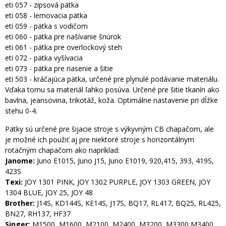
eti 057 - zipsová pätka
eti 058 - lemovacia pätka
eti 059 - pätka s vodičom
eti 060 - pätka pre našívanie šnúrok
eti 061 - pätka pre overlockový steh
eti 072 - pätka vyšívacia
eti 073 - pätka pre riasenie a šitie
eti 503 - kráčajúca pätka, určené pre plynulé podávanie materiálu.
Vďaka tomu sa materiál ľahko posúva. Určené pre šitie tkanín ako
bavlna, jeansovina, trikotáž, koža. Optimálne nastavenie pri dĺžke
stehu 0-4.
Pätky sú určené pre šijacie stroje s výkyvným CB chapačom, ale
je možné ich použiť aj pre niektoré stroje s horizontálnym
rotačným chapačom ako napríklad:
Janome:
Juno E1015, Juno J15, Juno E1019, 920,415, 393, 419S,
423S
Texi:
JOY 1301 PINK, JOY 1302 PURPLE, JOY 1303 GREEN, JOY
1304 BLUE, JOY 25, JOY 48
Brother:
J14S, KD144S, KE14S, J17S, BQ17, RL417, BQ25, RL425,
BN27, RH137, HF37
Singer:
M1500, M1600, M2100, M2400, M3200, M3300,M3400,