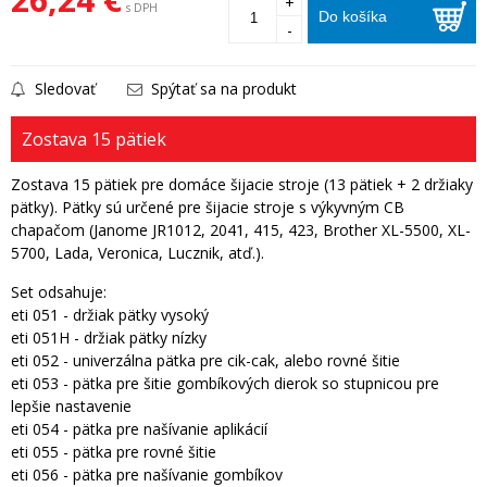
+
s DPH
Do košíka
-
Sledovať
Spýtať sa na produkt
Zostava 15 pätiek
Zostava 15 pätiek pre domáce šijacie stroje (13 pätiek + 2 držiaky
pätky). Pätky sú určené pre šijacie stroje s výkyvným CB
chapačom (Janome JR1012, 2041, 415, 423, Brother XL-5500, XL-
5700, Lada, Veronica, Lucznik, atď.).
Set odsahuje:
eti 051 - držiak pätky vysoký
eti 051H - držiak pätky nízky
eti 052 - univerzálna pätka pre cik-cak, alebo rovné šitie
eti 053 - pätka pre šitie gombíkových dierok so stupnicou pre
lepšie nastavenie
eti 054 - pätka pre našívanie aplikácií
eti 055 - pätka pre rovné šitie
eti 056 - pätka pre našívanie gombíkov