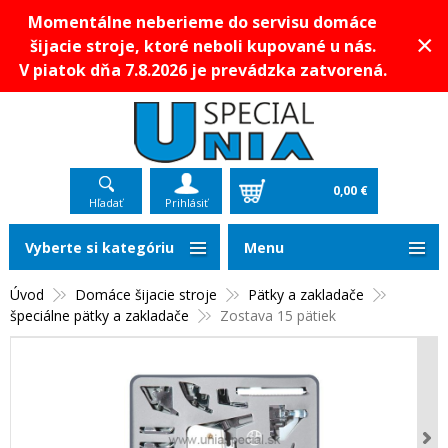
Momentálne neberieme do servisu domáce
×
šijacie stroje, ktoré neboli kupované u nás.
V piatok dňa 7.8.2026 je prevádzka zatvorená.
0,00 €
Hľadať
Prihlásiť
Vyberte si kategóriu
Menu
Úvod
Domáce šijacie stroje
Pätky a zakladače
špeciálne pätky a zakladače
Zostava 15 pätiek