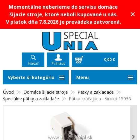
Momentálne neberieme do servisu domáce
×
šijacie stroje, ktoré neboli kupované u nás.
V piatok dňa 7.8.2026 je prevádzka zatvorená.
0,00 €
Hľadať
Prihlásiť
Vyberte si kategóriu
Menu
Úvod
Domáce šijacie stroje
Pätky a zakladače
špeciálne pätky a zakladače
Pätka kráčajúca - široká 15036