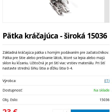
Pätka kráčajúca - široká 15036
Základná kráčajúca pätka s horným podávaním pre začiatočníkov.
Pätka pre šitie alebo prešívanie látok, ktoré sa lepia alebo majú
sklon ku kĺzaniu. Užitočná je pri šití viac vrstiev materiálu. Pri šití
nastavte strednú šírku šitia a dĺžku šitia 0-4.
Výrobca:
ETI
Dostupnosť:
Na sklade
Obj. čislo:
15036
23 €