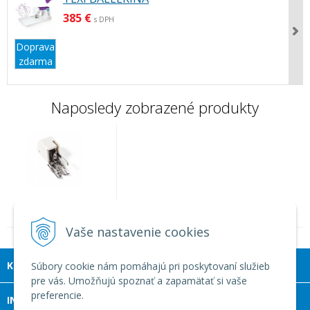
385 €
s DPH
Doprava
zdarma
Naposledy zobrazené produkty
Pätka kráčajúca - široká
15036
Vaše nastavenie cookies
KONTAKT
Súbory cookie nám pomáhajú pri poskytovaní služieb
pre vás. Umožňujú spoznať a zapamätať si vaše
preferencie.
INFOLINKA