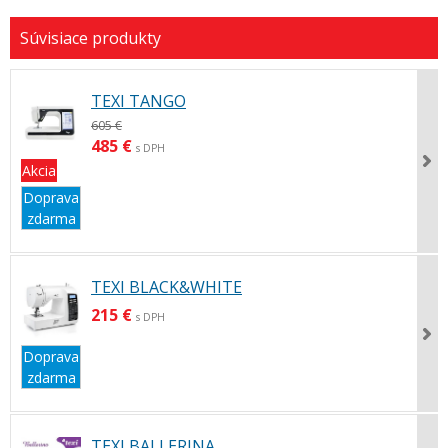
TEXI TANGO
605 €
485 €
s DPH
Akcia
Doprava
zdarma
TEXI BLACK&WHITE
215 €
s DPH
Doprava
zdarma
TEXI BALLERINA