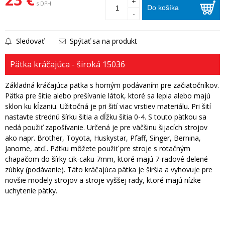
+
s DPH
Do košíka
-
Sledovať
Spýtať sa na produkt
Pätka kráčajúca - široká 15036
Základná kráčajúca pätka s horným podávaním pre začiatočníkov.
Pätka pre šitie alebo prešívanie látok, ktoré sa lepia alebo majú
sklon ku kĺzaniu. Užitočná je pri šití viac vrstiev materiálu. Pri šití
nastavte strednú šírku šitia a dĺžku šitia 0-4. S touto pätkou sa
nedá použiť zapošívanie. Určená je pre väčšinu šijacích strojov
ako napr. Brother, Toyota, Huskystar, Pfaff, Singer, Bernina,
Janome, atď.. Pätku môžete použiť pre stroje s rotačným
chapačom do šírky cik-caku 7mm, ktoré majú 7-radové delené
zúbky (podávanie). Táto kráčajúca pätka je širšia a vyhovuje pre
novšie modely strojov a stroje vyššej rady, ktoré majú nízke
uchytenie pätky.