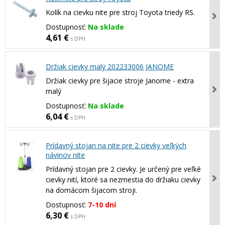
Kolík na cievku nite pre stroj Toyota triedy RS.
Dostupnosť:
Na sklade
4,61 €
s DPH
Držiak cievky malý 202233006 JANOME
Držiak cievky pre šijacie stroje Janome - extra
malý
Dostupnosť:
Na sklade
6,04 €
s DPH
Prídavný stojan na nite pre 2 cievky veľkých
návinov nite
Prídavný stojan pre 2 cievky. Je určený pre veľké
cievky nití, ktoré sa nezmestia do držiaku cievky
na domácom šijacom stroji.
Dostupnosť:
7-10 dní
6,30 €
s DPH