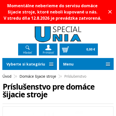
Momentálne neberieme do servisu domáce
×
šijacie stroje, ktoré neboli kupované u nás.
V stredu dňa 12.8.2026 je prevádzka zatvorená.
0,00 €
Hľadať
Prihlásiť
Vyberte si kategóriu
Menu
Úvod
Domáce šijacie stroje
Príslušenstvo
Príslušenstvo pre domáce
šijacie stroje