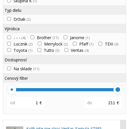
Skupina K
(1)
Typ dielu
Držiak
(2)
Výrobca
- - -
Brother
Janome
(4)
(17)
(1)
Lucznik
Merrylock
Pfaff
TEXI
(2)
(2)
(1)
(6)
Toyota
Tutto
Veritas
(1)
(5)
(4)
Dostupnosť
Na sklade
(11)
Cenový filter
od
€
do
€
Kolík nite pre stroj Veritas Famula 47385