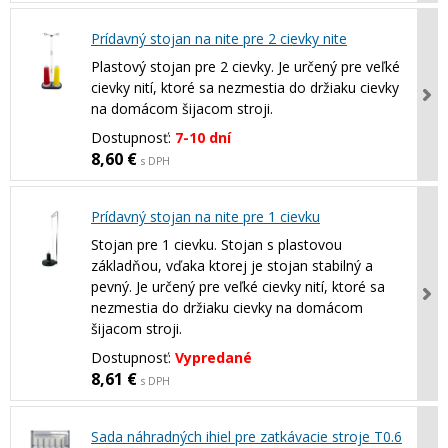
Prídavný stojan na nite pre 2 cievky nite
Plastový stojan pre 2 cievky. Je určený pre veľké
cievky nití, ktoré sa nezmestia do držiaku cievky
na domácom šijacom stroji.
Dostupnosť:
7-10 dní
8,60 €
s DPH
Prídavný stojan na nite pre 1 cievku
Stojan pre 1 cievku. Stojan s plastovou
základňou, vďaka ktorej je stojan stabilný a
pevný. Je určený pre veľké cievky nití, ktoré sa
nezmestia do držiaku cievky na domácom
šijacom stroji.
Dostupnosť:
Vypredané
8,61 €
s DPH
Sada náhradných ihiel pre zatkávacie stroje T0.6