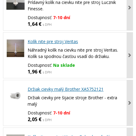
Prídavný kolík na cievku nite pre stroj Lucznik
Finesse.
Dostupnosť:
7-10 dní
1,64 €
s DPH
Kolík nite pre stroj Veritas
Náhradný kolík na cievku nite pre stroj Veritas.
Kolík sa spodnou časťou vsadí do držiaku.
Dostupnosť:
Na sklade
1,96 €
s DPH
Držiak cievky malý Brother XA5752121
Držiak cievky pre šijacie stroje Brother - extra
malý
Dostupnosť:
7-10 dní
2,05 €
s DPH