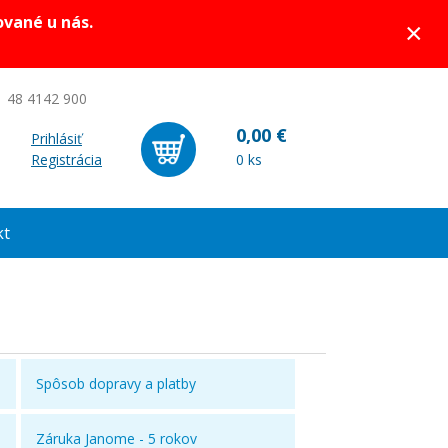
ované u nás.
×
 48 4142 900
0,00 €
Prihlásiť
Registrácia
0 ks
kt
Spôsob dopravy a platby
Záruka Janome - 5 rokov