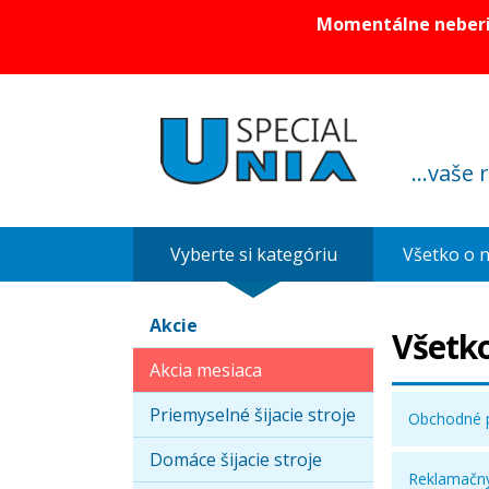
Momentálne neberie
...vaše 
Vyberte si kategóriu
Všetko o 
Akcie
Všetk
Akcia mesiaca
Priemyselné šijacie stroje
Obchodné 
Domáce šijacie stroje
Reklamačný