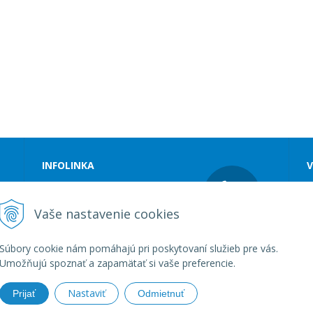
INFOLINKA
V
Tel.:
+421 48 4142 900
S
E-mail:
R
Vaše nastavenie cookies
uniaspecial@uniaspecial.sk
O
O
Súbory cookie nám pomáhajú pri poskytovaní služieb pre vás.
Umožňujú spoznať a zapamätať si vaše preferencie.
Nastaviť
Prijať
Odmietnuť
e - uniaspecial.sk •
tvorba eshopu cez UNIobchod
,
webhosting
spolo