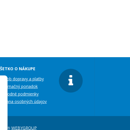
ŠETKO O NÁKUPE
pôsob dopravy a platby
eklamačný poriadok
bchodné podmienky
chrana osobných údajov
čnosti
WEBYGROUP