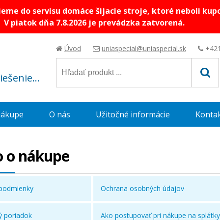
me do servisu domáce šijacie stroje, ktoré neboli kup
V piatok dňa 7.8.2026 je prevádzka zatvorená.
Úvod
uniaspecial@uniaspecial.sk
+421
riešenie...
nákupe
O nás
Užitočné informácie
Konta
o o nákupe
podmienky
Ochrana osobných údajov
 poriadok
Ako postupovať pri nákupe na splátky