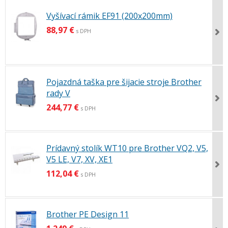
Vyšívací rámik EF91 (200x200mm)
88,97 €
s DPH
Pojazdná taška pre šijacie stroje Brother
rady V
244,77 €
s DPH
Prídavný stolík WT10 pre Brother VQ2, V5,
V5 LE, V7, XV, XE1
112,04 €
s DPH
Brother PE Design 11