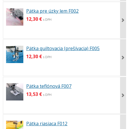
Pätka pre úzky lem F002
12,30 €
s DPH
Pätka quiltovacia (prešívacia) F005
12,30 €
s DPH
Pätka teflónová F007
13,53 €
s DPH
Pätka riasiaca F012