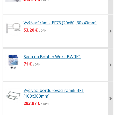
Vyšívací rámik EF73 (20x60, 30x40mm)
53,20 €
s DPH
Sada na Bobbin Work BWRK1
71 €
s DPH
Vyšívací bordúrovací rámik BF1
(100x300mm)
293,97 €
s DPH