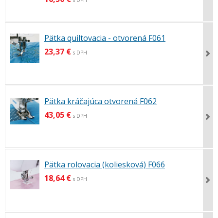
Pätka quiltovacia - otvorená F061
23,37 €
s DPH
Pätka kráčajúca otvorená F062
43,05 €
s DPH
Pätka rolovacia (koliesková) F066
18,64 €
s DPH