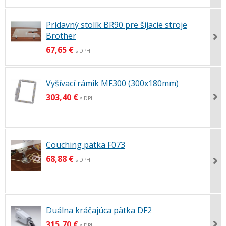
Prídavný stolík BR90 pre šijacie stroje
Brother
67,65 €
s DPH
Vyšívací rámik MF300 (300x180mm)
303,40 €
s DPH
Couching pätka F073
68,88 €
s DPH
Duálna kráčajúca pätka DF2
315,70 €
s DPH