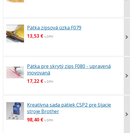
Pätka zipsová úzka F079
13,53 €
s DPH
Pätka pre skrytý zips F080 - upravená
inovovaná
17,22 €
s DPH
Kreatívna sada pätiek CSP2 pre šijacie
stroje Brother
98,40 €
s DPH