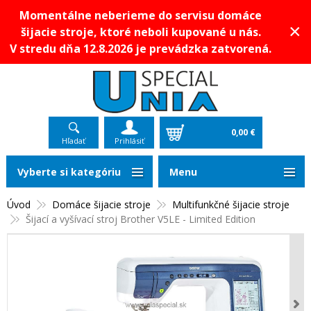
Momentálne neberieme do servisu domáce
×
šijacie stroje, ktoré neboli kupované u nás.
V stredu dňa 12.8.2026 je prevádzka zatvorená.
0,00 €
Hľadať
Prihlásiť
Vyberte si kategóriu
Menu
Úvod
Domáce šijacie stroje
Multifunkčné šijacie stroje
Šijací a vyšívací stroj Brother V5LE - Limited Edition