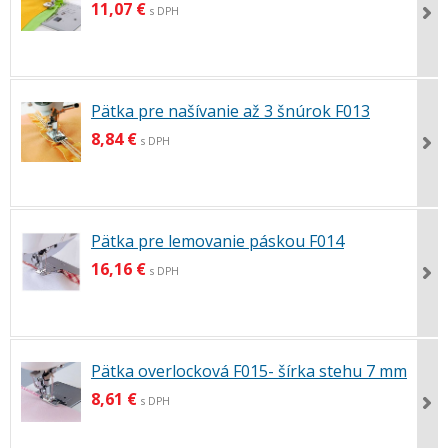
11,07 €
s DPH
Pätka pre našívanie až 3 šnúrok F013
8,84 €
s DPH
Pätka pre lemovanie páskou F014
16,16 €
s DPH
Pätka overlocková F015- šírka stehu 7 mm
8,61 €
s DPH