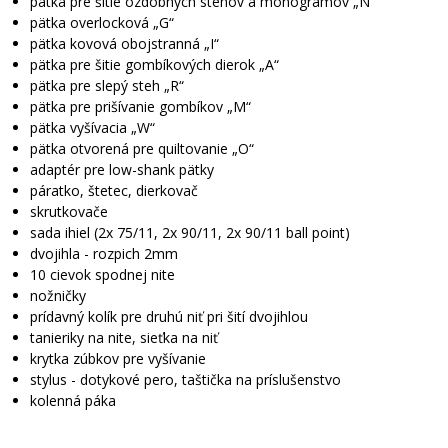
pätka pre šitie ozdobných stehov a monogramov „N“
pätka overlocková „G“
pätka kovová obojstranná „I“
pätka pre šitie gombíkových dierok „A“
pätka pre slepý steh „R“
pätka pre prišívanie gombíkov „M“
pätka vyšívacia „W“
pätka otvorená pre quiltovanie „O“
adaptér pre low-shank pätky
páratko, štetec, dierkovač
skrutkovače
sada ihiel (2x 75/11, 2x 90/11, 2x 90/11 ball point)
dvojihla - rozpich 2mm
10 cievok spodnej nite
nožničky
prídavný kolík pre druhú niť pri šití dvojihlou
tanieriky na nite, sieťka na niť
krytka zúbkov pre vyšívanie
stylus - dotykové pero, taštička na príslušenstvo
kolenná páka