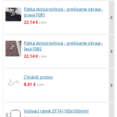
Pätka dvojúrovňová - prešívanie okraja -
pravá F081
22,14 €
s DPH
Pätka dvojúrovňová - prešívanie okraja -
ľavá F082
22,14 €
s DPH
Chránič prstov
8,61 €
s DPH
Vyšívací rámik EF74 (100x100mm)