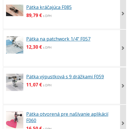
Pätka kráčajúca F085
89,79 €
s DPH
Pätka na patchwork 1/4" F057
12,30 €
s DPH
Pätka výpustková s 9 drážkami F059
11,07 €
s DPH
Pätka otvorená pre našívanie aplikácií
F060
16,50 €
s DPH