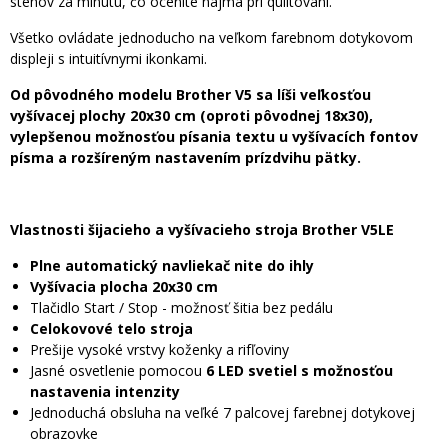
stehov za minútu, čo oceníte najmä pri quiltovaní.
Všetko ovládate jednoducho na veľkom farebnom dotykovom
displeji s intuitívnymi ikonkami.
Od pôvodného modelu Brother V5 sa líši veľkosťou
vyšívacej plochy 20x30 cm (oproti pôvodnej 18x30),
vylepšenou možnosťou písania textu u vyšívacích fontov
písma a rozšíreným nastavením prízdvihu pätky.
Vlastnosti šijacieho a vyšívacieho stroja Brother V5LE
Plne automatický navliekač nite do ihly
Vyšívacia plocha 20x30 cm
Tlačidlo Start / Stop - možnosť šitia bez pedálu
Celokovové telo stroja
Prešije vysoké vrstvy koženky a rifľoviny
Jasné osvetlenie pomocou
6 LED svetiel s možnosťou
nastavenia intenzity
Jednoduchá obsluha na veľké 7 palcovej farebnej dotykovej
obrazovke