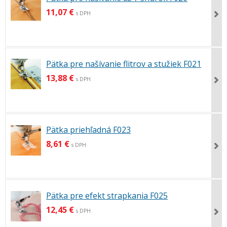
11,07 €
s DPH
Pätka pre našívanie flitrov a stužiek F021
13,88 €
s DPH
Pätka priehľadná F023
8,61 €
s DPH
Pätka pre efekt strapkania F025
12,45 €
s DPH