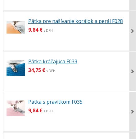
Pätka pre našívanie korálok a perál F028
9,84 €
s DPH
Pätka kráčajúca F033
34,75 €
s DPH
Pätka s pravítkom F035
9,84 €
s DPH