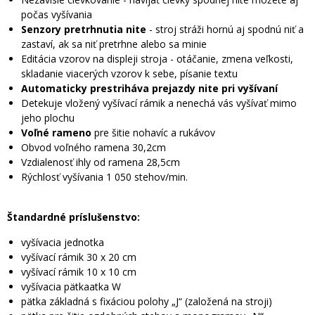
počas vyšívania
Senzory pretrhnutia nite
- stroj stráži hornú aj spodnú niť a
zastaví, ak sa niť pretrhne alebo sa minie
Editácia vzorov na displeji stroja - otáčanie, zmena veľkosti,
skladanie viacerých vzorov k sebe, písanie textu
Automaticky prestriháva prejazdy nite pri vyšívaní
Detekuje vložený vyšívací rámik a nenechá vás vyšívať mimo
jeho plochu
Voľné rameno
pre šitie nohavíc a rukávov
Obvod voľného ramena 30,2cm
Vzdialenosť ihly od ramena 28,5cm
Rýchlosť vyšívania 1 050 stehov/min.
Štandardné príslušenstvo:
vyšívacia jednotka
vyšívací rámik 30 x 20 cm
vyšívací rámik 10 x 10 cm
vyšívacia pätkaatka W
pätka základná s fixáciou polohy „J“ (založená na stroji)