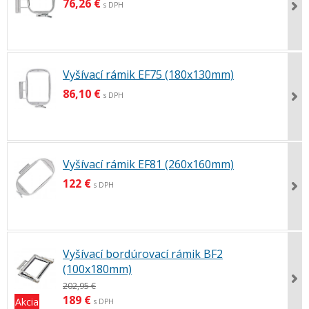
76,26 €
s DPH
Vyšívací rámik EF75 (180x130mm)
86,10 €
s DPH
Vyšívací rámik EF81 (260x160mm)
122 €
s DPH
Vyšívací bordúrovací rámik BF2
(100x180mm)
202,95 €
189 €
Akcia
s DPH