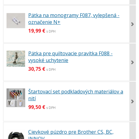
Pätka na monogramy F087, vylepšená -
označenie N+
19,99 €
s DPH
Pätka pre quiltovacie pravítka F088 -
vysoké uchytenie
30,75 €
s DPH
Štartovací set podkladových materiálov a
nití
99,50 €
s DPH
Cievkové púzdro pre Brother CS, BC,
INNOV