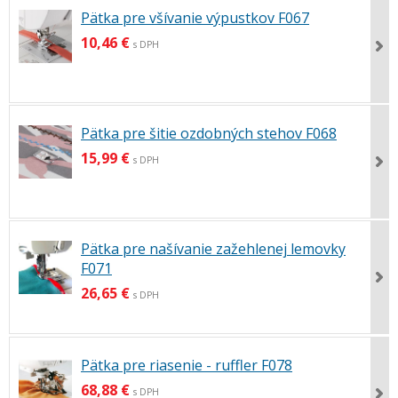
Pätka pre všívanie výpustkov F067
10,46 €
s DPH
Pätka pre šitie ozdobných stehov F068
15,99 €
s DPH
Pätka pre našívanie zažehlenej lemovky
F071
26,65 €
s DPH
Pätka pre riasenie - ruffler F078
68,88 €
s DPH