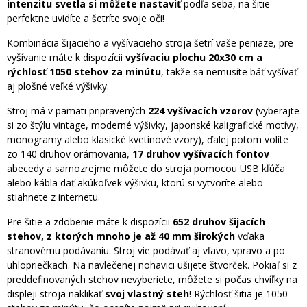
intenzitu svetla si môžete nastaviť
podľa seba, na šitie
perfektne uvidíte a šetríte svoje oči!
Kombinácia šijacieho a vyšívacieho stroja šetrí vaše peniaze, pre
vyšívanie máte k dispozícii
vyšívaciu plochu 20x30 cm a
rýchlosť 1050 stehov za minútu
, takže sa nemusíte báť vyšívať
aj plošné veľké výšivky.
Stroj má v pamäti pripravených
224 vyšívacích vzorov
(vyberajte
si zo štýlu vintage, moderné výšivky, japonské kaligrafické motívy,
monogramy alebo klasické kvetinové vzory), ďalej potom volíte
zo 140 druhov orámovania,
17 druhov vyšívacích fontov
abecedy a samozrejme môžete do stroja pomocou USB kľúča
alebo kábla dať akúkoľvek výšivku, ktorú si vytvoríte alebo
stiahnete z internetu.
Pre šitie a zdobenie máte k dispozícii
652 druhov šijacích
stehov, z ktorých mnoho je až 40 mm širokých
vďaka
stranovému podávaniu. Stroj vie podávať aj vľavo, vpravo a po
uhlopriečkach. Na navlečenej nohavici ušijete štvorček. Pokiaľ si z
preddefinovaných stehov nevyberiete, môžete si počas chvíľky na
displeji stroja naklikať
svoj vlastný steh
! Rýchlosť šitia je 1050