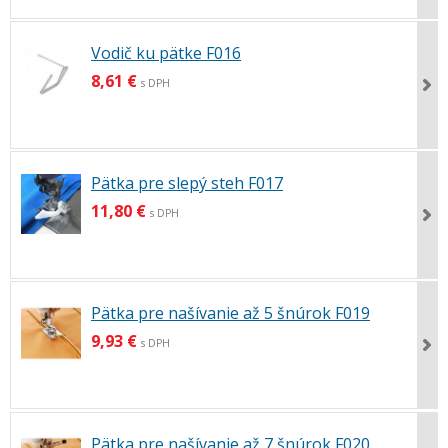
Vodič ku pätke F016
8,61 €
s DPH
Pätka pre slepý steh F017
11,80 €
s DPH
Pätka pre našívanie až 5 šnúrok F019
9,93 €
s DPH
Pätka pre našívanie až 7 šnúrok F020