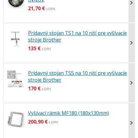
21,70 €
s DPH
Prídavný stojan TS1 na 10 nití pre vyšívacie
stroje Brother
135 €
s DPH
Prídavný stojan TS5 na 10 nití pre vyšívacie
stroje Brother
170 €
s DPH
Vyšívací rámik MF180 (180x130mm)
200,90 €
s DPH