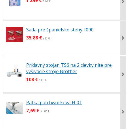
1 249 €
s DPH
Sada pre španielske stehy F090
35,88 €
s DPH
Prídavný stojan TS6 na 2 cievky nite pre
vyšívacie stroje Brother
108 €
s DPH
Pätka patchworková F001
7,69 €
s DPH