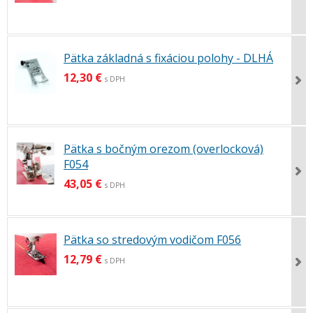
Pätka základná s fixáciou polohy - DLHÁ
12,30 €
s DPH
Pätka s bočným orezom (overlocková)
F054
43,05 €
s DPH
Pätka so stredovým vodičom F056
12,79 €
s DPH