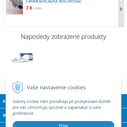
Pätka pre úzky lem NF002
7 €
s DPH
Naposledy zobrazené produkty
Šijací a vyšívací stroj
Brother V5LE - Limited
Vaše nastavenie cookies
Edition
KONTAKT
Súbory cookie nám pomáhajú pri poskytovaní služieb
pre vás. Umožňujú spoznať a zapamätať si vaše
preferencie.
INFOLINKA
Prijať