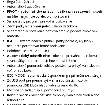
Regulácia rýchlosti
Automatické zapošívanie
PIVOT - automatický prízdvih pätky pri zastavení
- skvelé
na šitie malých dielov alebo pri quiltovaní
Samostatný program pre voľné quiltovanie
Zdvih pätky
kolennou pákou
alebo tlačítkom
Sedemradový podávanie bezproblémovo podáva akýkoľvek
materiál
ICAPS
- systém riadenia prítlaku pätky podľa výšky látky -
nebudete potrebovať horné podávanie
Polohovanie ihly - 29 pozícií
Automatický odstrih nite
- obe nite pretiahne na rubovú
stranu látky a tam ich odstrihne na asi 1,5 cm
Automatické ponorenie zúbkov podávania pri vyšívaní alebo pri
voľnom quiltovaní
ECO MODE - automatická úspora energie pri nečinnosti stroja
2x USB port pre prenos výšiviek alebo šijacích vzorov
pomocou USB kľúča alebo kábla priamo do PC
Možnosť ovládať displej pomocou USB myši
Bobbin work
- možnosť šitia alebo vyšívania bavlnkou alebo
hrubou niťou
Nezávislé cievkovanie - navíjať cievky spodnej nite môžete aj