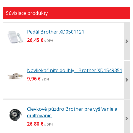
Pedál Brother XD0501121
26,45 €
s DPH
Navliekač nite do ihly - Brother XD1549351
9,96 €
s DPH
Cievkové púzdro Brother pre vyšívanie a
quiltovanie
26,80 €
s DPH