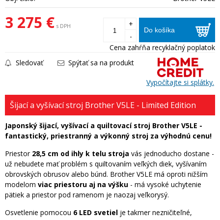
3 275 €
+
s DPH
Do košíka
-
Cena zahŕňa recyklačný poplatok
Sledovať
Spýtať sa na produkt
Vypočítajte si splátky.
Šijací a vyšívací stroj Brother V5LE - Limited Edition
Japonský šijací, vyšívací a quiltovací stroj Brother V5LE -
fantastický, priestranný a výkonný stroj za výhodnú cenu!
Priestor
28,5 cm od ihly k telu stroja
vás jednoducho dostane -
už nebudete mať problém s quiltovaním veľkých diek, vyšívaním
obrovských obrusov alebo búnd. Brother V5LE má oproti nižším
modelom
viac priestoru aj na výšku
- má vysoké uchytenie
pätiek a priestor pod ramenom je naozaj veľkorysý.
Osvetlenie pomocou
6 LED svetiel
je takmer nezničiteľné,