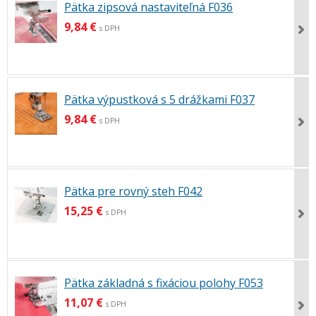
Pätka zipsová nastaviteľná F036
9,84 €
s DPH
Pätka výpustková s 5 drážkami F037
9,84 €
s DPH
Pätka pre rovný steh F042
15,25 €
s DPH
Pätka základná s fixáciou polohy F053
11,07 €
s DPH