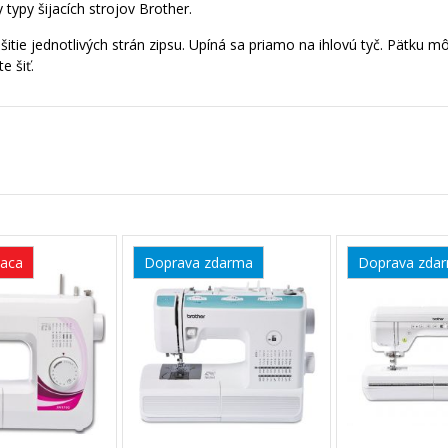
 typy šijacích strojov Brother.
itie jednotlivých strán zipsu. Upíná sa priamo na ihlovú tyč. Pätku m
e šiť.
iaca
Doprava zdarma
Doprava zda