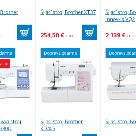
j Brother
Šijací stroj Brother XT37
Šijací stroj B
Innov-Is VQ2
254,50 €
2 139 €
H
s DPH
s DPH
zdarma
Doprava zdarma
Doprava zda
iaca
ívací stroj
Šijací stroj Brother
Šijací stroj B
M380D
KD40S