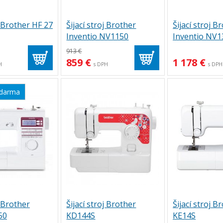
j Brother HF 27
Šijací stroj Brother
Šijací stroj B
Inventio NV1150
Inventio NV1
913 €
859 €
1 178 €
H
s DPH
s DPH
zdarma
j Brother
Šijací stroj Brother
Šijací stroj B
50
KD144S
KE14S