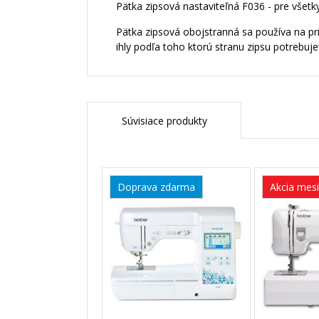
Pätka zipsová nastaviteľná F036 - pre všetky
Pätka zipsová obojstranná sa používa na priš
ihly podľa toho ktorú stranu zipsu potrebujet
Súvisiace produkty
Doprava zdarma
Akcia mes