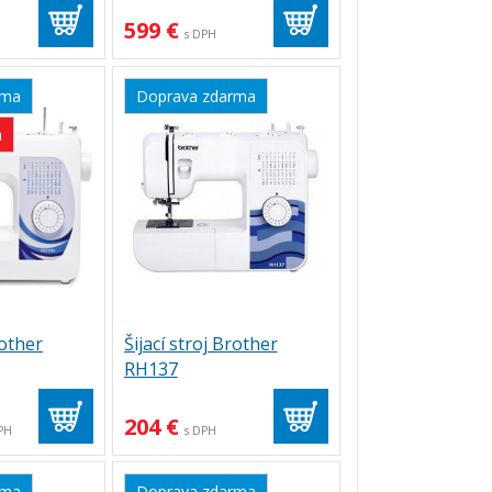
599 €
s DPH
rma
Doprava zdarma
a
rother
Šijací stroj Brother
RH137
204 €
PH
s DPH
rma
Doprava zdarma