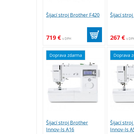
Šijací stroj Brother F420
Šijací stro
719 €
267 €
s DPH
s DP
Doprava zdarma
Doprava 
Šijací stroj Brother
Šijací stro
Innov-Is A16
Innov-Is A