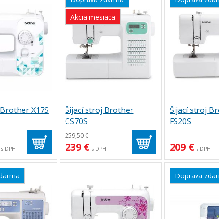
Akcia mesiaca
j Brother X17S
Šijací stroj Brother
Šijací stroj B
CS70S
FS20S
259,50 €
239 €
209 €
s DPH
s DPH
s DPH
zdarma
Doprava zda