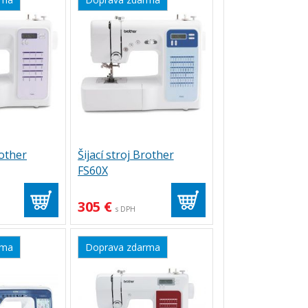
rother
Šijací stroj Brother
FS60X
305 €
s DPH
rma
Doprava zdarma