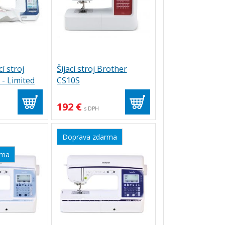
cí stroj
Šijací stroj Brother
- Limited
CS10S
192 €
s DPH
Doprava zdarma
rma