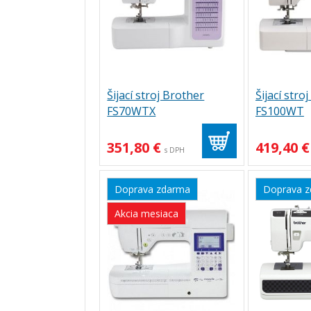
Šijací stroj Brother
Šijací stro
FS70WTX
FS100WT
351,80 €
419,40 €
s DPH
Doprava zdarma
Doprava 
Akcia mesiaca