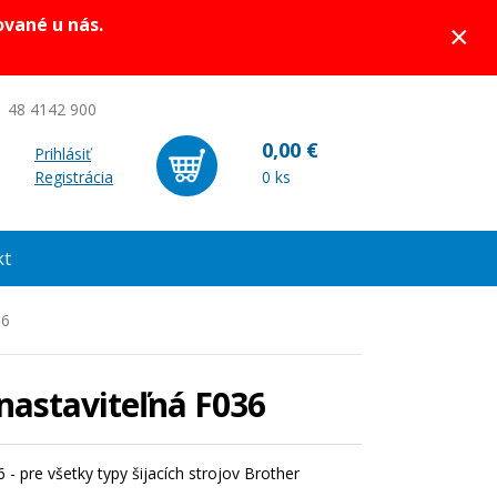
ované u nás.
×
 48 4142 900
0,00 €
Prihlásiť
Registrácia
0 ks
kt
36
nastaviteľná F036
 - pre všetky typy šijacích strojov Brother