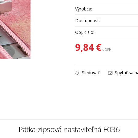
Výrobca:
Dostupnosť:
Obj. čislo:
9,84 €
s DPH
Sledovať
Spýtať sa n
Pätka zipsová nastaviteľná F036