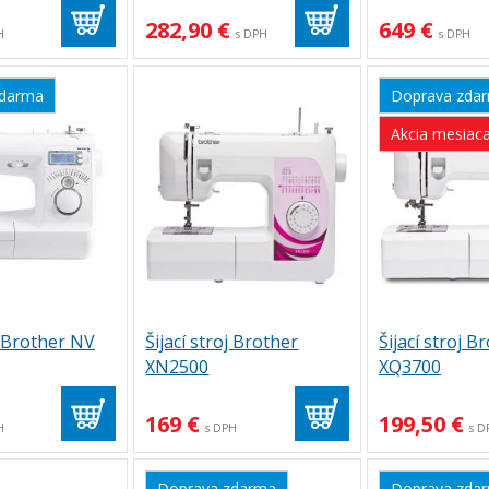
282,90 €
649 €
H
s DPH
s DPH
zdarma
Doprava zda
Akcia mesiac
j Brother NV
Šijací stroj Brother
Šijací stroj B
XN2500
XQ3700
169 €
199,50 €
H
s DPH
s D
Doprava zdarma
Doprava zda