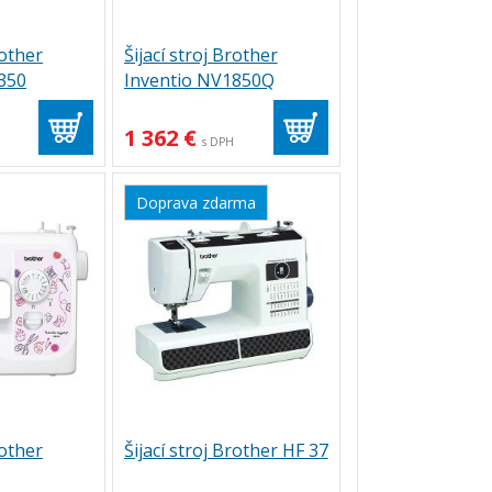
rother
Šijací stroj Brother
350
Inventio NV1850Q
1 362 €
s DPH
Doprava zdarma
rother
Šijací stroj Brother HF 37