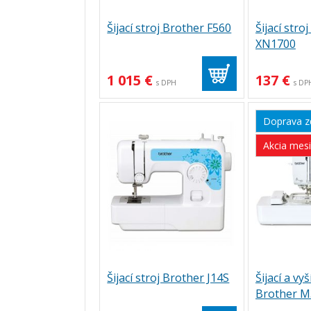
Šijací stroj Brother F560
Šijací stro
XN1700
1 015 €
137 €
s DPH
s DP
Doprava 
Akcia mes
Šijací stroj Brother J14S
Šijací a vyš
Brother 