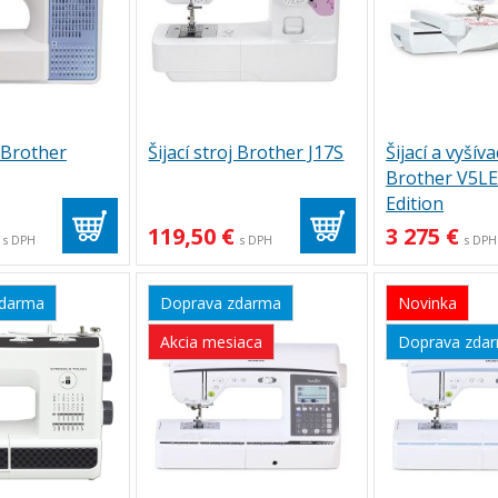
j Brother
Šijací stroj Brother J17S
Šijací a vyšíva
Brother V5LE 
Edition
119,50 €
3 275 €
s DPH
s DPH
s DPH
zdarma
Doprava zdarma
Novinka
Akcia mesiaca
Doprava zda