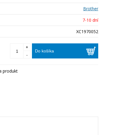
Brother
7-10 dní
XC1970052
+
Do košíka
-
a produkt