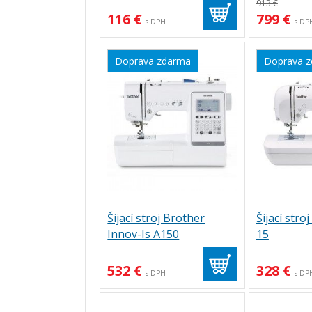
913 €
116 €
799 €
s DPH
s DP
Doprava zdarma
Doprava 
Šijací stroj Brother
Šijací stro
Innov-Is A150
15
532 €
328 €
s DPH
s DP