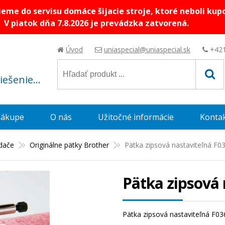
me do servisu domáce šijacie stroje, ktoré neboli kup
V piatok dňa 7.8.2026 je prevádzka zatvorená.
Úvod
uniaspecial@uniaspecial.sk
+421
riešenie...
nákupe
O nás
Užitočné informácie
Konta
adače
Originálne pätky Brother
Pätka zipsová nastaviteľná F0
Pätka zipsová 
Pätka zipsová nastaviteľná F036