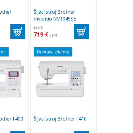
rother
Šijací stroj Brother
Inventio NV1045SE
825 €
719 €
s DPH
rma
Doprava zdarma
rother F400
Šijací stroj Brother F410