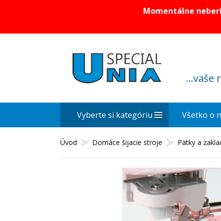
Momentálne neberie
...vaše 
Vyberte si kategóriu
Všetko o 
Úvod
Domáce šijacie stroje
Pätky a zakl