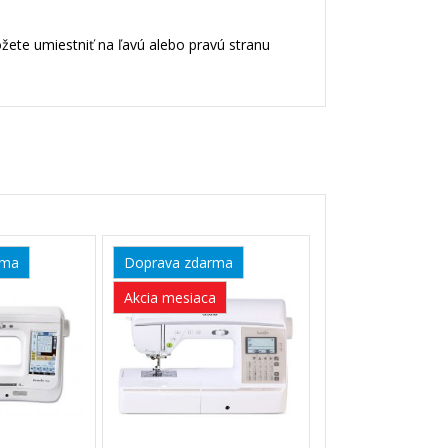
ôžete umiestniť na ľavú alebo pravú stranu
rma
Doprava zdarma
Akcia mesiaca