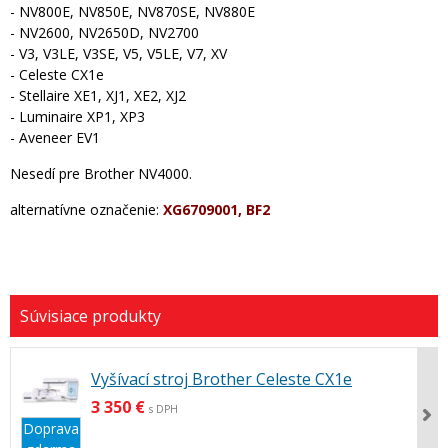
- NV800E, NV850E, NV870SE, NV880E
- NV2600, NV2650D, NV2700
- V3, V3LE, V3SE, V5, V5LE, V7, XV
- Celeste CX1e
- Stellaire XE1, XJ1, XE2, XJ2
- Luminaire XP1, XP3
- Aveneer EV1
Nesedí pre Brother NV4000.
alternatívne označenie:
XG6709001, BF2
Vyšívací stroj Brother Celeste CX1e
3 350 €
s DPH
Doprava