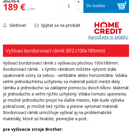
202,95 €
+
189 €
Do košíka
-
s DPH
Sledovať
Spýtať sa na produkt
Vypočítajte si splátky.
Vyšívací bordúrovací rámik BF2 (100x180mm)
Vyšívací bordúrovací rámik s vyšívacou plochou 100x180mm.
Bordurovací rámik - s týmto rámikom môžete vytvoriť stále
opakované vzory za sebou - vertikálne alebo horizontálne. Vďaka
veľmi jednoduchému uchyteniu sa materiál položí medzi diely
rámiku a jednoducho sa zaklapne pomocou dvoch kĺbov. Materiál
je jednoducho a veľmi rýchlo uchytený. Vďaka tomuto upevneniu
je možné jednoducho prejsť na ďalšie miesto, kde bude výšivka
pokračovať, je možné tiež rýchlo a presne vyrovnať materiál.
Bordurovací rámik umožňuje vyšívať aj na problematické
materiály, ktoré sú hrubšie, pevnejšie a pod...
pre vyšívacie stroje Brother: