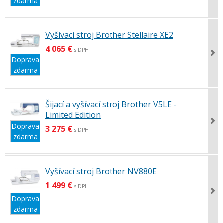
zdarma
Vyšívací stroj Brother Stellaire XE2
4 065 €
s DPH
Doprava
zdarma
Šijací a vyšívací stroj Brother V5LE -
Limited Edition
Doprava
3 275 €
s DPH
zdarma
Vyšívací stroj Brother NV880E
1 499 €
s DPH
Doprava
zdarma