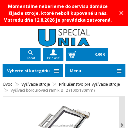
Momentálne neberieme do servisu domáce
×
šijacie stroje, ktoré neboli kupované u nás.
V stredu dňa 12.8.2026 je prevádzka zatvorená.
0,00 €
Hľadať
Prihlásiť
Vyberte si kategóriu
Menu
Úvod
Vyšívacie stroje
Príslušenstvo pre vyšívacie stroje
Vyšívací bordúrovací rámik BF2 (100x180mm)