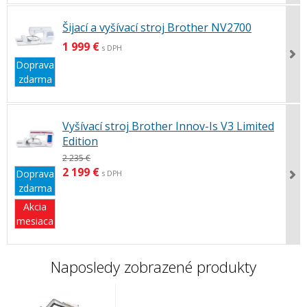
Šijací a vyšívací stroj Brother NV2700
1 999 €
s DPH
Doprava
zdarma
Vyšívací stroj Brother Innov-Is V3 Limited
Edition
2 235 €
2 199 €
Doprava
s DPH
zdarma
Akcia
mesiaca
Naposledy zobrazené produkty