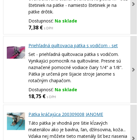
štetiniek na pätke - namiesto štetiniek je na
pätke drôtik.
Dostupnosť:
Na sklade
7,38 €
s DPH
Priehľadná quiltovacia pätka s vodičom - set
Set - priehľadná quiltovacia pätka s vodičom.
Vynikajúci pomocník na quiltovánie. Presne sú
naznačené pomocné vodiace čiary 1/4" a 1/8".
Pätka je určená pre šijacie stroje Janome s
rotačným chapačom.
Dostupnosť:
Na sklade
18,75 €
s DPH
Pätka kráčajúca 200309008 JANOME
Táto pätka je vhodná pre šitie kĺzavých
materiálov ako je bavlna, ľan, džínsovina, koža...
Vďaka nej môžete tieto materiály šiť bez riasenia