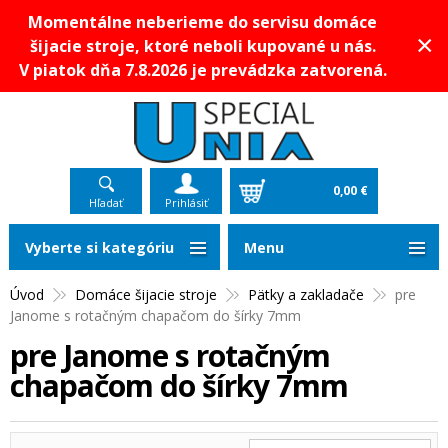
Momentálne neberieme do servisu domáce
×
šijacie stroje, ktoré neboli kupované u nás.
V piatok dňa 7.8.2026 je prevádzka zatvorená.
0,00 €
Hľadať
Prihlásiť
Vyberte si kategóriu
Menu
Úvod
Domáce šijacie stroje
Pätky a zakladače
pre
Janome s rotačným chapačom do šírky 7mm
pre Janome s rotačným
chapačom do šírky 7mm