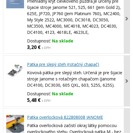
Priehľadný kryt cievkového púzdra.Je určený pre
šijacie stroje Janome 521, 525, 661 (Jem Gold 2),
625E, JP720, JP760 (Jem Platinum 760), MC2400,
My Style 2522, MC3000, DC3018, DC3050,
MC3500, MC4000, MC4018, MC4023, DC4030,
DC4100, 4123, 4618LE, 4623LE,
Dostupnosť:
Na sklade
3,20 €
s DPH
Pätka pre slepý steh (rotačný chapač)
Kovová pätka pre slepý steh. Určená je pre šijacie
stroje Janome s rotačným chapačom (Janome
DC4100, DC3030, 605 QXL, 603, 525S, 625S).
Dostupnosť:
Na sklade
5,48 €
s DPH
Pätka overlocková 822808008 JANOME
Pätka overlocková začistí okraj látky pomocou
overlockového stehu. Overlocková patka M - bez