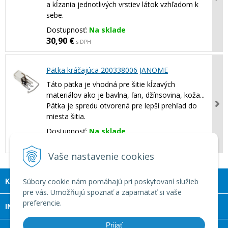
a kĺzania jednotlivých vrstiev látok vzhľadom k
sebe.
Dostupnosť:
Na sklade
30,90 €
s DPH
Pätka kráčajúca 200338006 JANOME
Táto pätka je vhodná pre šitie kĺzavých
materiálov ako je bavlna, ľan, džínsovina, koža...
Pätka je spredu otvorená pre lepší prehľad do
miesta šitia.
Dostupnosť:
Na sklade
31,92 €
s DPH
Vaše nastavenie cookies
KONTAKT
Súbory cookie nám pomáhajú pri poskytovaní služieb
pre vás. Umožňujú spoznať a zapamätať si vaše
preferencie.
INFOLINKA
Prijať