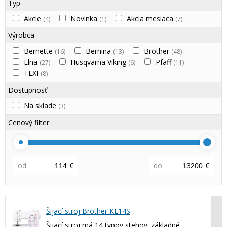
Typ
Akcie
Novinka
Akcia mesiaca
(4)
(1)
(7)
Výrobca
Bernette
Bernina
Brother
(16)
(13)
(48)
Elna
Husqvarna Viking
Pfaff
(27)
(6)
(11)
TEXI
(8)
Dostupnosť
Na sklade
(3)
Cenový filter
od
€
do
€
Šijací stroj Brother KE14S
Šijací stroj má 14 typov stehov: základné,