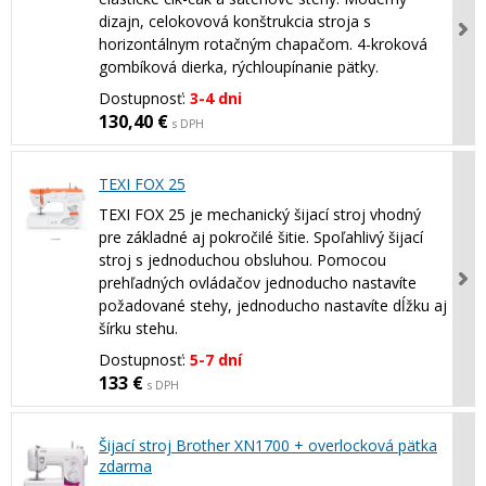
dizajn, celokovová konštrukcia stroja s
horizontálnym rotačným chapačom. 4-kroková
gombíková dierka, rýchloupínanie pätky.
Dostupnosť:
3-4 dni
130,40 €
s DPH
TEXI FOX 25
TEXI FOX 25 je mechanický šijací stroj vhodný
pre základné aj pokročilé šitie. Spoľahlivý šijací
stroj s jednoduchou obsluhou. Pomocou
prehľadných ovládačov jednoducho nastavíte
požadované stehy, jednoducho nastavíte dĺžku aj
šírku stehu.
Dostupnosť:
5-7 dní
133 €
s DPH
Šijací stroj Brother XN1700 + overlocková pätka
zdarma