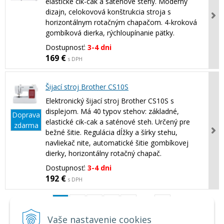
elastické cik-cak a saténové stehy. Moderný
dizajn, celokovová konštrukcia stroja s
horizontálnym rotačným chapačom. 4-kroková
gombíková dierka, rýchloupínanie pätky.
Dostupnosť:
3-4 dni
169 €
s DPH
Šijací stroj Brother CS10S
Elektronický šijací stroj Brother CS10S s
displejom. Má 40 typov stehov: základné,
Doprava
elastické cik-cak a saténové steh. Určený pre
zdarma
bežné šitie. Regulácia dĺžky a šírky stehu,
navliekač nite, automatické šitie gombíkovej
dierky, horizontálny rotačný chapač.
Dostupnosť:
3-4 dni
192 €
s DPH
1
2
3
4
5
…
>|
Vaše nastavenie cookies