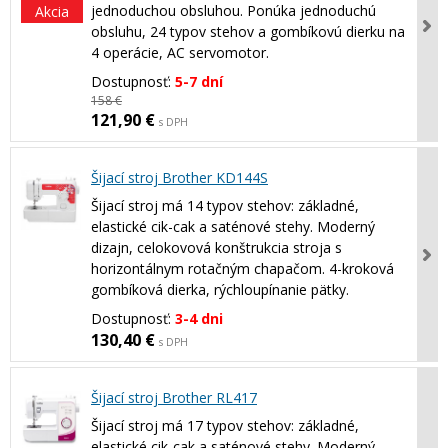
jednoduchou obsluhou. Ponúka jednoduchú
Akcia
obsluhu, 24 typov stehov a gombíkovú dierku na
4 operácie, AC servomotor.
Dostupnosť:
5-7 dní
158 €
121,90 €
s DPH
Šijací stroj Brother KD144S
Šijací stroj má 14 typov stehov: základné,
elastické cik-cak a saténové stehy. Moderný
dizajn, celokovová konštrukcia stroja s
horizontálnym rotačným chapačom. 4-kroková
gombíková dierka, rýchloupínanie pätky.
Dostupnosť:
3-4 dni
130,40 €
s DPH
Šijací stroj Brother RL417
Šijací stroj má 17 typov stehov: základné,
elastické cik-cak a saténové stehy. Moderný