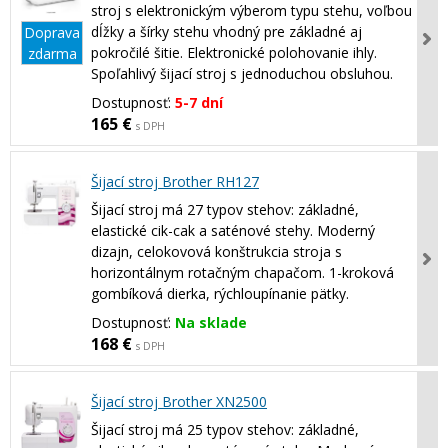
stroj s elektronickým výberom typu stehu, voľbou
dĺžky a šírky stehu vhodný pre základné aj
Doprava
pokročilé šitie. Elektronické polohovanie ihly.
zdarma
Spoľahlivý šijací stroj s jednoduchou obsluhou.
Dostupnosť:
5-7 dní
165 €
s DPH
Šijací stroj Brother RH127
Šijací stroj má 27 typov stehov: základné,
elastické cik-cak a saténové stehy. Moderný
dizajn, celokovová konštrukcia stroja s
horizontálnym rotačným chapačom. 1-kroková
gombíková dierka, rýchloupínanie pätky.
Dostupnosť:
Na sklade
168 €
s DPH
Šijací stroj Brother XN2500
Šijací stroj má 25 typov stehov: základné,