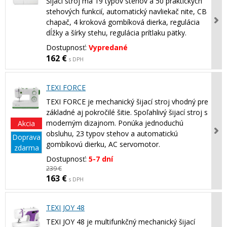
Šijací stroj má 19 typov stehov a 50 praktických
stehových funkcií, automatický navliekač nite, CB
chapač, 4 kroková gombíková dierka, regulácia
dĺžky a šírky stehu, regulácia prítlaku pätky.
Dostupnosť:
Vypredané
162 €
s DPH
TEXI FORCE
TEXI FORCE je mechanický šijací stroj vhodný pre
základné aj pokročilé šitie. Spoľahlivý šijací stroj s
moderným dizajnom. Ponúka jednoduchú
Akcia
obsluhu, 23 typov stehov a automatickú
Doprava
gombíkovú dierku, AC servomotor.
zdarma
Dostupnosť:
5-7 dní
239 €
163 €
s DPH
TEXI JOY 48
TEXI JOY 48 je multifunkčný mechanický šijací