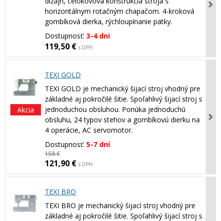
dizajn, celokovová konštrukcia stroja s
horizontálnym rotačným chapačom. 4-kroková
gombíková dierka, rýchloupínanie pätky.
Dostupnosť:
3-4 dni
119,50 €
s DPH
TEXI GOLD
TEXI GOLD je mechanický šijací stroj vhodný pre
základné aj pokročilé šitie. Spoľahlivý šijací stroj s
jednoduchou obsluhou. Ponúka jednoduchú
Akcia
obsluhu, 24 typov stehov a gombíkovú dierku na
4 operácie, AC servomotor.
Dostupnosť:
5-7 dní
158 €
121,90 €
s DPH
TEXI BRO
TEXI BRO je mechanický šijací stroj vhodný pre
základné aj pokročilé šitie. Spoľahlivý šijací stroj s