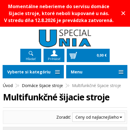
Momentálne neberieme do servisu domáce
×
šijacie stroje, ktoré neboli kupované u nás.
V stredu dňa 12.8.2026 je prevádzka zatvorená.
0,00 €
Hľadať
Prihlásiť
Vyberte si kategóriu
Menu
Úvod
Domáce šijacie stroje
Multifunkčné šijacie stroje
Multifunkčné šijacie stroje
Zoradiť:
Ceny od najlacnejšieho