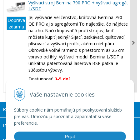
Vyšívací stroj Bernina 790 PRO + vyšívací agregát
L/SDT
Jej vyšívacie Veličenstvo, kráľovná Bernina 790
Doprava
QE PRO aj s agregátom! To najlepšie, čo nájdete
zdarma
na trhu. Načo kupovať 5 profi strojov, keď
môžete kupiť jediný? Šijací, zatkávací, quiltovací,
plisovací a vyšívací profík, akému niet páru.
Obrovské voľné rameno s priestorom až 25 cm
vpravo od ihly! Vyšívací modul Bernina L/SDT a
unikátna patentovaná laserová BSR pätka je
súčasťou výbavy.
Dostupnosť:
3-5 dní
8 738 €
s DPH
Vaše nastavenie cookies
KONTAKT
Súbory cookie nám pomáhajú pri poskytovaní služieb
pre vás. Umožňujú spoznať a zapamätať si vaše
preferencie.
INFOLINKA
Prijať