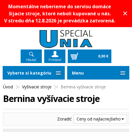
Momentálne neberieme do servisu domáce
×
šijacie stroje, ktoré neboli kupované u nás.
V stredu dňa 12.8.2026 je prevádzka zatvorená.
0,00 €
Hľadať
Prihlásiť
Vyberte si kategóriu
Menu
Úvod
Vyšívacie stroje
Bernina vyšívacie stroje
Bernina vyšívacie stroje
Zoradiť:
Ceny od najlacnejšieho