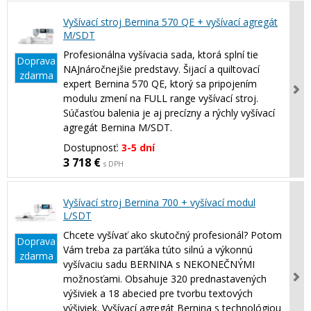
Vyšívací stroj Bernina 570 QE + vyšívací agregát
M/SDT
Profesionálna vyšívacia sada, ktorá splní tie
Doprava
NAJnáročnejšie predstavy. Šijací a quiltovací
zdarma
expert Bernina 570 QE, ktorý sa pripojením
modulu zmení na FULL range vyšívací stroj.
Súčasťou balenia je aj precízny a rýchly vyšívací
agregát Bernina M/SDT.
Dostupnosť:
3-5 dní
3 718 €
s DPH
Vyšívací stroj Bernina 700 + vyšívací modul
L/SDT
Chcete vyšívať ako skutočný profesionál? Potom
Doprava
Vám treba za parťáka túto silnú a výkonnú
zdarma
vyšívaciu sadu BERNINA s NEKONEČNÝMI
možnosťami. Obsahuje 320 prednastavených
výšiviek a 18 abecied pre tvorbu textových
výšiviek. Vyšívací agregát Bernina s technológiou