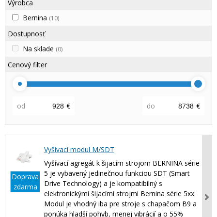
Výrobca
Bernina
(10)
Dostupnosť
Na sklade
(0)
Cenový filter
od
€
do
€
Vyšívací modul M/SDT
Vyšívací agregát k šijacím strojom BERNINA série
5 je vybavený jedinečnou funkciou SDT (Smart
Doprava
Drive Technology) a je kompatibilný s
zdarma
elektronickými šijacími strojmi Bernina série 5xx.
Modul je vhodný iba pre stroje s chapačom B9 a
ponúka hladší pohyb, menej vibrácií a o 55%