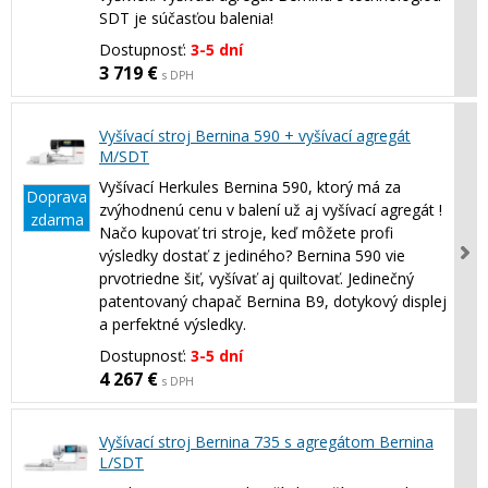
SDT je súčasťou balenia!
Dostupnosť:
3-5 dní
3 719 €
s DPH
Vyšívací stroj Bernina 590 + vyšívací agregát
M/SDT
Vyšívací Herkules Bernina 590, ktorý má za
Doprava
zvýhodnenú cenu v balení už aj vyšívací agregát !
zdarma
Načo kupovať tri stroje, keď môžete profi
výsledky dostať z jediného? Bernina 590 vie
prvotriedne šiť, vyšívať aj quiltovať. Jedinečný
patentovaný chapač Bernina B9, dotykový displej
a perfektné výsledky.
Dostupnosť:
3-5 dní
4 267 €
s DPH
Vyšívací stroj Bernina 735 s agregátom Bernina
L/SDT