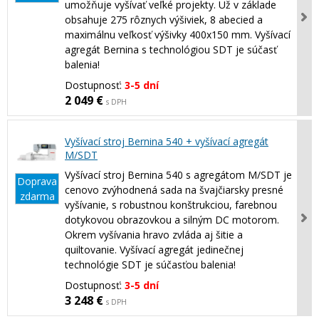
umožňuje vyšívať veľké projekty. Už v základe
obsahuje 275 rôznych výšiviek, 8 abecied a
maximálnu veľkosť výšivky 400x150 mm. Vyšívací
agregát Bernina s technológiou SDT je súčasť
balenia!
Dostupnosť:
3-5 dní
2 049 €
s DPH
Vyšívací stroj Bernina 540 + vyšívací agregát
M/SDT
Vyšívací stroj Bernina 540 s agregátom M/SDT je
Doprava
cenovo zvýhodnená sada na švajčiarsky presné
zdarma
vyšívanie, s robustnou konštrukciou, farebnou
dotykovou obrazovkou a silným DC motorom.
Okrem vyšívania hravo zvláda aj šitie a
quiltovanie. Vyšívací agregát jedinečnej
technológie SDT je súčasťou balenia!
Dostupnosť:
3-5 dní
3 248 €
s DPH