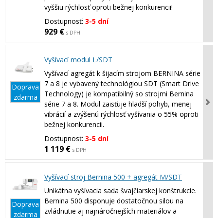
vyššiu rýchlosť oproti bežnej konkurencii!
Dostupnosť:
3-5 dní
929 €
s DPH
Vyšívací modul L/SDT
Vyšívací agregát k šijacím strojom BERNINA série
7 a 8 je vybavený technológiou SDT (Smart Drive
Doprava
Technology) je kompatibilný so strojmi Bernina
zdarma
série 7 a 8. Modul zaisťuje hladší pohyb, menej
vibrácií a zvýšenú rýchlosť vyšívania o 55% oproti
bežnej konkurencii.
Dostupnosť:
3-5 dní
1 119 €
s DPH
Vyšívací stroj Bernina 500 + agregát M/SDT
Unikátna vyšívacia sada švajčiarskej konštrukcie.
Bernina 500 disponuje dostatočnou silou na
Doprava
zvládnutie aj najnáročnejších materiálov a
zdarma