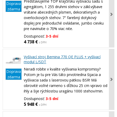
Predstavujeme TOP krajčírsku vyšívaciu sadu s
Doprava
agregátom, 1 255 druhmi stehov v zákl.výbave
zdarma
vrátane abecedných písmen, dekoratívnych a
overlockových stehov. 7" farebný dotykový
displej pre jednoduché ovládanie, jumbo cievku
pre navinutie o 70% viac nite.
Dostupnosť:
3-5 dní
4 738 €
s DPH
Vyšívací stroj Bernina 770 QE PLUS + vyšívací
modul L/SDT
Neradi robíte v kvalite vyšívania kompromisy?
Doprava
Potom je tu pre Vás táto prvotriedna šijacia a
zdarma
vyšívacia sada s laserovou pätkou BSR! Má
obrovité voľné rameno s dĺžkou 25 cm vpravo od
ihly a šije rýchlosťou uragánu 1000 stehov/min.
Dostupnosť:
3-5 dní
5 948 €
s DPH