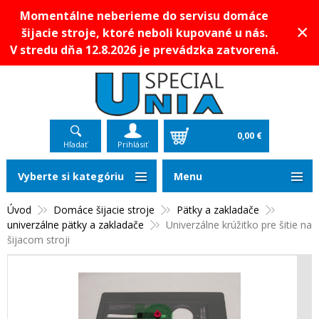
Momentálne neberieme do servisu domáce
×
šijacie stroje, ktoré neboli kupované u nás.
V stredu dňa 12.8.2026 je prevádzka zatvorená.
0,00 €
Hľadať
Prihlásiť
Vyberte si kategóriu
Menu
Úvod
Domáce šijacie stroje
Pätky a zakladače
univerzálne pätky a zakladače
Univerzálne krúžitko pre šitie na
šijacom stroji