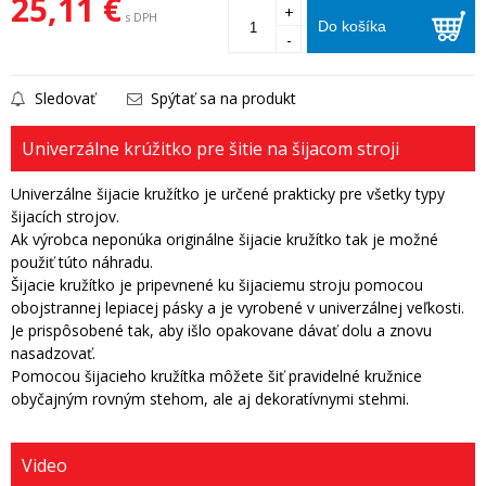
25,11 €
+
s DPH
Do košíka
-
Sledovať
Spýtať sa na produkt
Univerzálne krúžitko pre šitie na šijacom stroji
Univerzálne šijacie kružítko je určené prakticky pre všetky typy
šijacích strojov.
Ak výrobca neponúka originálne šijacie kružítko tak je možné
použiť túto náhradu.
Šijacie kružítko je pripevnené ku šijaciemu stroju pomocou
obojstrannej lepiacej pásky a je vyrobené v univerzálnej veľkosti.
Je prispôsobené tak, aby išlo opakovane dávať dolu a znovu
nasadzovať.
Pomocou šijacieho kružítka môžete šiť pravidelné kružnice
obyčajným rovným stehom, ale aj dekoratívnymi stehmi.
Video