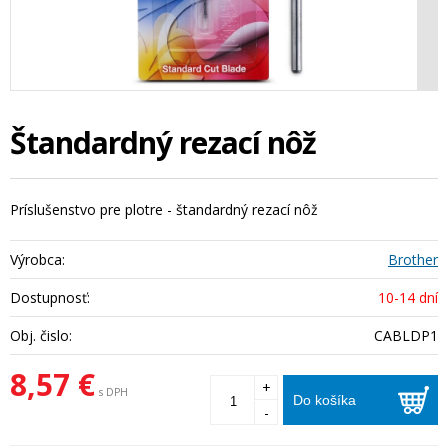
Štandardný rezací nôž
Príslušenstvo pre plotre - štandardný rezací nôž
Výrobca:
Brother
Dostupnosť:
10-14 dní
Obj. čislo:
CABLDP1
8,57 €
+
s DPH
Do košíka
-