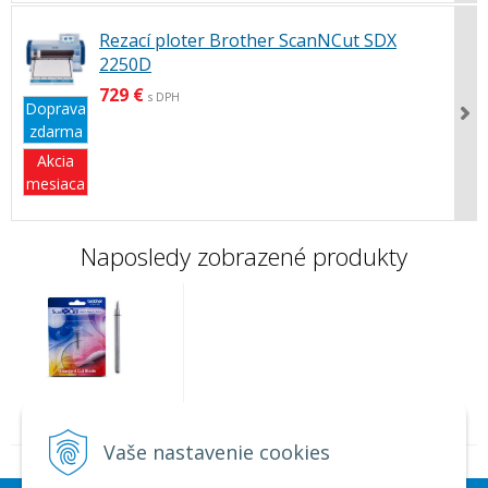
Rezací ploter Brother ScanNCut SDX
2250D
729 €
s DPH
Doprava
zdarma
Akcia
mesiaca
Naposledy zobrazené produkty
Štandardný rezací nôž
Vaše nastavenie cookies