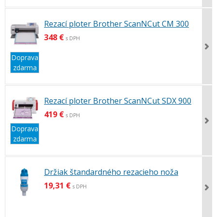
Rezací ploter Brother ScanNCut CM 300
348 €
s DPH
Doprava
zdarma
Rezací ploter Brother ScanNCut SDX 900
419 €
s DPH
Doprava
zdarma
Držiak štandardného rezacieho noža
19,31 €
s DPH