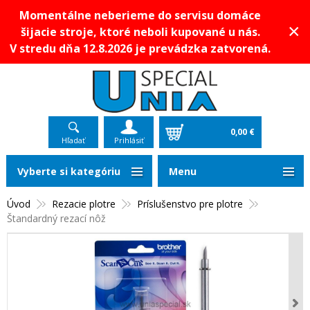
Momentálne neberieme do servisu domáce
×
šijacie stroje, ktoré neboli kupované u nás.
V stredu dňa 12.8.2026 je prevádzka zatvorená.
0,00 €
Hľadať
Prihlásiť
Vyberte si kategóriu
Menu
Úvod
Rezacie plotre
Príslušenstvo pre plotre
Štandardný rezací nôž