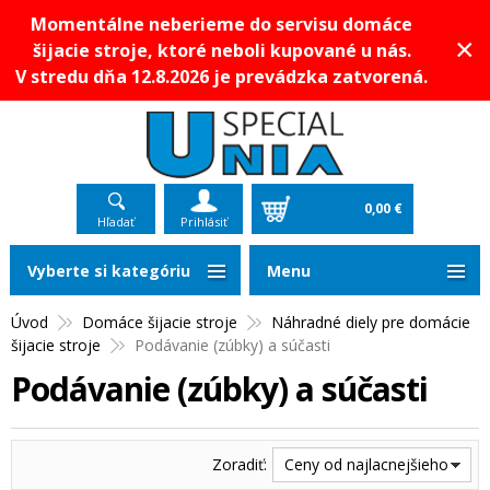
Momentálne neberieme do servisu domáce
×
šijacie stroje, ktoré neboli kupované u nás.
V stredu dňa 12.8.2026 je prevádzka zatvorená.
0,00 €
Hľadať
Prihlásiť
Vyberte si kategóriu
Menu
Úvod
Domáce šijacie stroje
Náhradné diely pre domácie
šijacie stroje
Podávanie (zúbky) a súčasti
Podávanie (zúbky) a súčasti
Zoradiť:
Ceny od najlacnejšieho