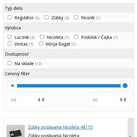
Typ dielu
Regulátor
Zúbky
Nosník
(3)
(9)
(1)
Výrobca
Lucznik
Nicoleta
Podolsk / Čajka
(3)
(1)
(1)
Veritas
Višnja Bagat
(7)
(1)
Dostupnosť
Na sklade
(13)
Cenový filter
od
€
do
€
Zúbky podávania Nicoleta 48115
Zúbky podávania Nicoleta