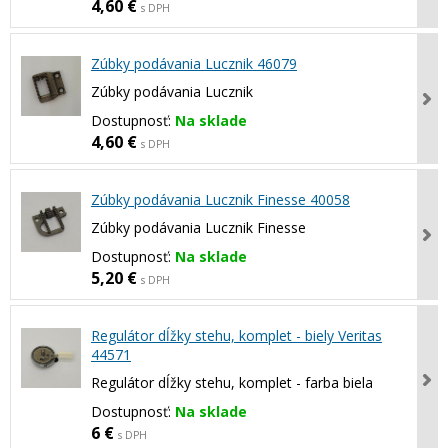
4,60 €
s DPH
Zúbky podávania Lucznik 46079
Zúbky podávania Lucznik
Dostupnosť:
Na sklade
4,60 €
s DPH
Zúbky podávania Lucznik Finesse 40058
Zúbky podávania Lucznik Finesse
Dostupnosť:
Na sklade
5,20 €
s DPH
Regulátor dĺžky stehu, komplet - biely Veritas
44571
Regulátor dĺžky stehu, komplet - farba biela
Dostupnosť:
Na sklade
6 €
s DPH