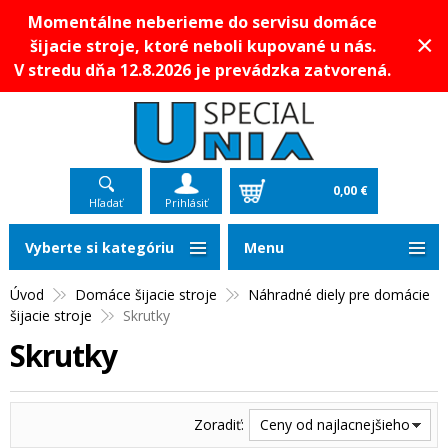
Momentálne neberieme do servisu domáce
×
šijacie stroje, ktoré neboli kupované u nás.
V stredu dňa 12.8.2026 je prevádzka zatvorená.
0,00 €
Hľadať
Prihlásiť
Vyberte si kategóriu
Menu
Úvod
Domáce šijacie stroje
Náhradné diely pre domácie
šijacie stroje
Skrutky
Skrutky
Zoradiť:
Ceny od najlacnejšieho