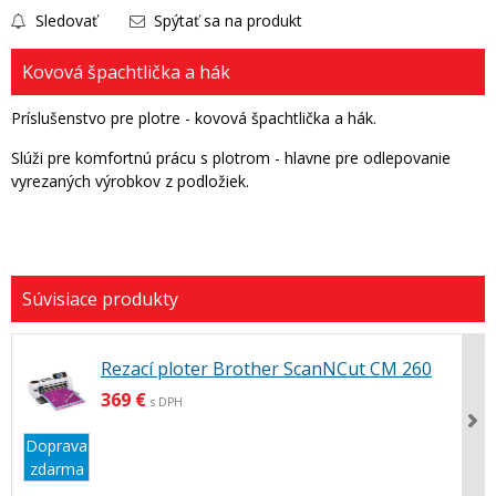
Sledovať
Spýtať sa na produkt
Kovová špachtlička a hák
Príslušenstvo pre plotre - kovová špachtlička a hák.
Slúži pre komfortnú prácu s plotrom - hlavne pre odlepovanie
vyrezaných výrobkov z podložiek.
Rezací ploter Brother ScanNCut CM 260
369 €
s DPH
Doprava
zdarma