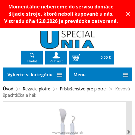
Momentálne neberieme do servisu domáce
×
šijacie stroje, ktoré neboli kupované u nás.
V stredu dňa 12.8.2026 je prevádzka zatvorená.
0,00 €
Hľadať
Prihlásiť
Vyberte si kategóriu
Menu
Úvod
Rezacie plotre
Príslušenstvo pre plotre
Kovová
špachtlička a hák