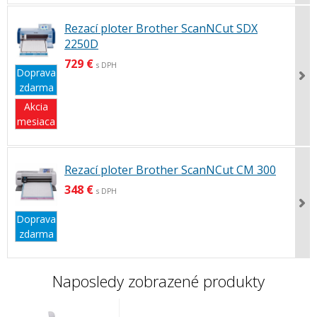
Rezací ploter Brother ScanNCut SDX
2250D
729 €
s DPH
Doprava
zdarma
Akcia
mesiaca
Rezací ploter Brother ScanNCut CM 300
348 €
s DPH
Doprava
zdarma
Naposledy zobrazené produkty