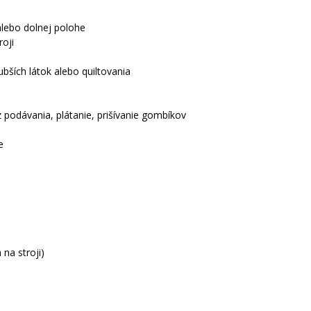
 alebo dolnej polohe
roji
ubších látok alebo quiltovania
 podávania, plátanie, prišívanie gombíkov
e
na stroji)