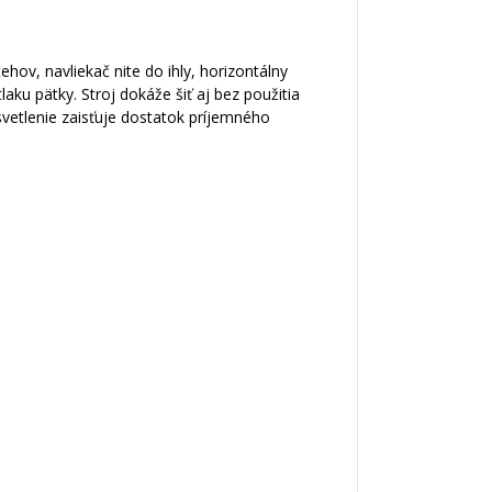
ov, navliekač nite do ihly, horizontálny
aku pätky. Stroj dokáže šiť aj bez použitia
svetlenie zaisťuje dostatok príjemného