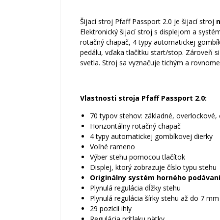
Šijací stroj Pfaff Passport 2.0 je šijací stroj
n
Elektronický šijací stroj s displejom a sys
rotačný chapač, 4 typy automatickej gombíkov
pedálu, vďaka tlačítku start/stop. Zároveň 
svetla. Stroj sa vyznačuje tichým a rovno
Vlastnosti stroja Pfaff Passport 2.0:
70 typov stehov: základné, overlockové, 
Horizontálny rotačný chapač
4 typy automatickej gombíkovej dierky
Voľné rameno
Výber stehu pomocou tlačítok
Displej, ktorý zobrazuje číslo typu stehu
Originálny systém horného podávani
Plynulá regulácia dĺžky stehu
Plynulá regulácia šírky stehu až do 7 mm
29 pozícií ihly
Regulácia prítlaku pätky