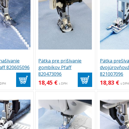
našívanie
Pätka pre prišívanie
Pätka prešíva
aff 820605096
gombíkov Pfaff
dvojúrovňová
820473096
821007096
18,45 €
18,83 €
 DPH
s DPH
s DP