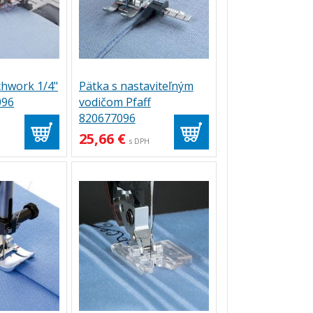
chwork 1/4"
Pätka s nastaviteľným
096
vodičom Pfaff
820677096
25,66 €
H
s DPH