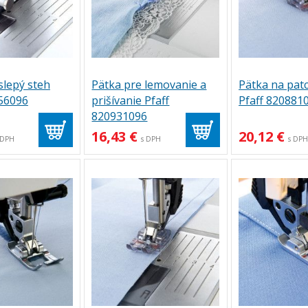
slepý steh
Pätka pre lemovanie a
Pätka na pat
256096
prišívanie Pfaff
Pfaff 820881
820931096
16,43 €
20,12 €
 DPH
s DPH
s DP