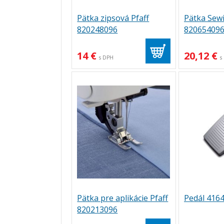
Pätka zipsová Pfaff
Pätka Sewi
820248096
82065409
14 €
20,12 €
s DPH
s
Pätka pre aplikácie Pfaff
Pedál 4164
820213096