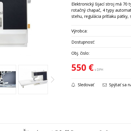
Elektronický šijací stroj má 70 
rotačný chapač, 4 typy automati
stehu, regulácia prítlaku pät
Výrobca:
Dostupnosť:
Obj. čislo:
550 €
s DPH
Sledovať
Spýtať sa n