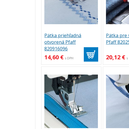
Pätka priehľadná
Pätka pre 
otvorená Pfaff
Pfaff 820
820916096
14,60 €
20,12 €
s DPH
s