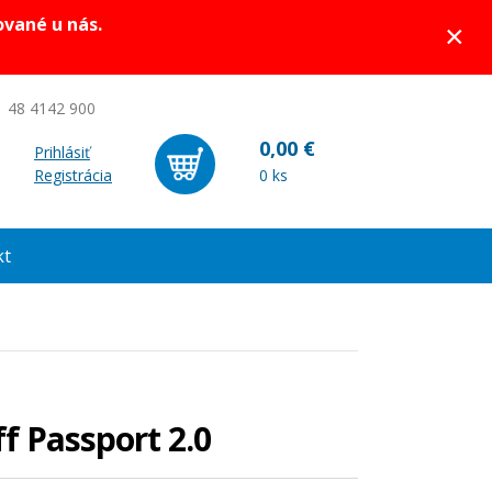
ované u nás.
×
 48 4142 900
0,00 €
Prihlásiť
Registrácia
0 ks
kt
aff Passport 2.0