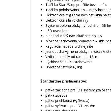
Tlačítko Start/Stop pre šitie bez pedálu
Tlačítko polohovania ihly – ihla v hornej
Elektronická regulácia rýchlosti šitia na st
Elektronická sila vpichu ihly
Zvýšená poloha pätky - vhodné pri šití hr
LED osvetlenie
Zjednodušený navliekač nite do ihly
Možnosť schovania podávania – šitie bez
Regulácia napätia vrchnej nite
Jednoduchá výmena pätky na zacvaknuti
Vzdialenosť ihly od ramena 15cm
Rýchlosť šitia 860 stehov/min.
Hmotnosť stroja 6,3kg
Štandardné príslušenstvo:
pätka základná pre IDT systém (založená 
pätka zipsová
pätka priehľadná (vyšívacia)
pätka vyšívacia pre IDT systém
pätka pre slepý steh