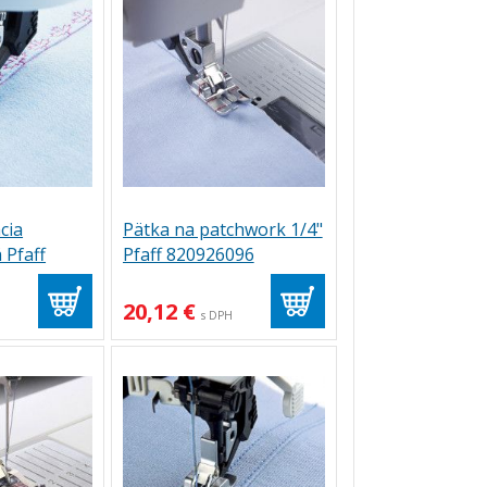
cia
Pätka na patchwork 1/4"
 Pfaff
Pfaff 820926096
20,12 €
H
s DPH