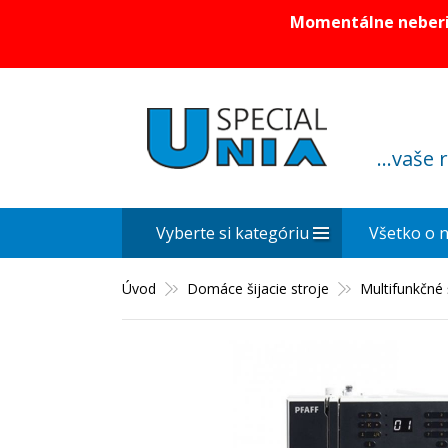
Momentálne neberie
...vaše 
Vyberte si kategóriu
Všetko o 
Úvod
Domáce šijacie stroje
Multifunkčné š