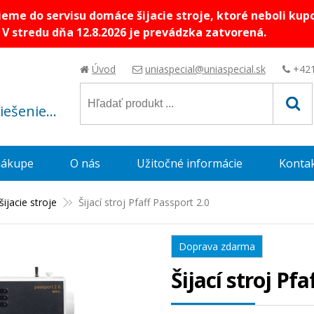
me do servisu domáce šijacie stroje, ktoré neboli kup
V stredu dňa 12.8.2026 je prevádzka zatvorená.
Úvod
uniaspecial@uniaspecial.sk
+421
riešenie...
nákupe
O nás
Užitočné informácie
Konta
ijacie stroje
Šijací stroj Pfaff Passport 2.0
Doprava zdarma
Šijací stroj Pf