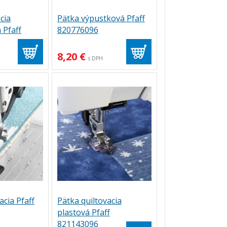
cia
Pätka výpustková Pfaff
 Pfaff
820776096
8,20 €
H
s DPH
cia Pfaff
Pätka quiltovacia
plastová Pfaff
821143096