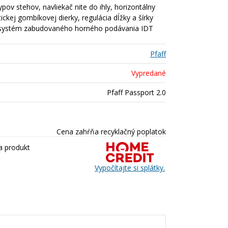
typov stehov, navliekač nite do ihly, horizontálny
ckej gombíkovej dierky, regulácia dĺžky a šírky
ky, systém zabudovaného horného podávania IDT
Pfaff
Vypredané
Pfaff Passport 2.0
Cena zahŕňa recyklačný poplatok
a produkt
Vypočítajte si splátky.