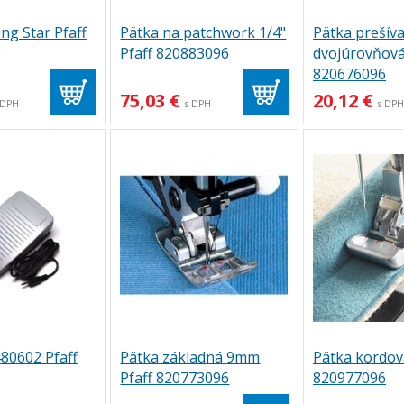
ng Star Pfaff
Pätka na patchwork 1/4"
Pätka prešíva
6
Pfaff 820883096
dvojúrovňová
820676096
75,03 €
20,12 €
 DPH
s DPH
s DP
80602 Pfaff
Pätka základná 9mm
Pätka kordova
Pfaff 820773096
820977096