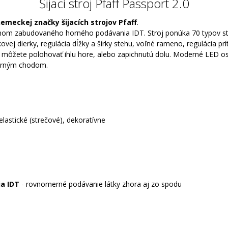
Šijací stroj Pfaff Passport 2.0
emeckej značky šijacích strojov Pfaff
.
témom zabudovaného horného podávania IDT. Stroj ponúka 70 typov steh
ej dierky, regulácia dĺžky a šírky stehu, voľné rameno, regulácia prítl
si môžete polohovať ihlu hore, alebo zapichnutú dolu. Moderné LED o
merným chodom.
elastické (strečové), dekoratívne
a IDT
- rovnomerné podávanie látky zhora aj zo spodu