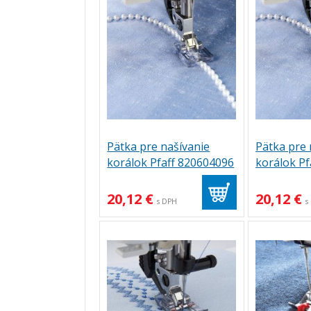
Pätka pre našívanie
Pätka pre 
korálok Pfaff 820604096
korálok Pf
20,12 €
20,12 €
s DPH
s