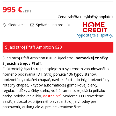
995 €
s DPH
Cena zahŕňa recyklačný poplatok
Sledovať
Spýtať sa na produkt
Vypočítajte si splátky.
Šijací stroj Pfaff Ambition 620
Šijací stroj Pfaff Ambition 620 je šijací stroj
nemeckej značky
šijacích strojov Pfaff
.
Elektronický šijací stroj s displejom a systémom zabudovaného
horného podávania IDT. Stroj ponúka 136 typov stehov,
horizontálny rotačný chapač, navliekač nite do ihly, horizontálny
rotačný chapač, 7 typov automatickej gombíkovej dierky,
regulácia dĺžky a šírky stehu, voľné rameno, regulácia prítlaku
pätky, polohovanie ihly,
odstrih nití
. Moderné LED osvetlenie
zaisťuje dostatok príjemného svetla. Stroj je vhodný pre
patchwork, quilting ale aj pre iné kreatívne šitie.