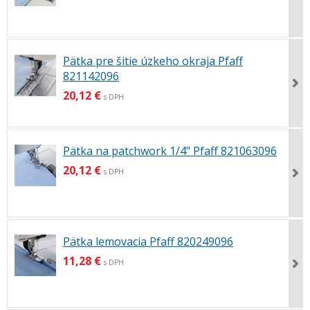
Pätka pre šitie úzkeho okraja Pfaff
821142096
20,12 €
s DPH
Pätka na patchwork 1/4" Pfaff 821063096
20,12 €
s DPH
Pätka lemovacia Pfaff 820249096
11,28 €
s DPH