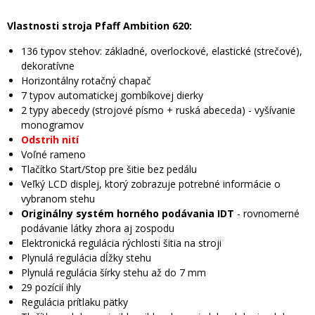
Vlastnosti stroja Pfaff Ambition 620:
136 typov stehov: základné, overlockové, elastické (strečové),
dekoratívne
Horizontálny rotačný chapač
7 typov automatickej gombíkovej dierky
2 typy abecedy (strojové písmo + ruská abeceda) - vyšívanie
monogramov
Odstrih nití
Voľné rameno
Tlačítko Start/Stop pre šitie bez pedálu
Veľký LCD displej, ktorý zobrazuje potrebné informácie o
vybranom stehu
Originálny systém horného podávania IDT
- rovnomerné
podávanie látky zhora aj zospodu
Elektronická regulácia rýchlosti šitia na stroji
Plynulá regulácia dĺžky stehu
Plynulá regulácia šírky stehu až do 7 mm
29 pozícií ihly
Regulácia prítlaku pätky