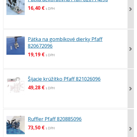
16,40 €
s DPH
Pätka na gombíkové dierky Pfaff
820672096
19,19 €
s DPH
Šijacie krúžítko Pfaff 821026096
49,28 €
s DPH
Ruffler Pfaff 820885096
73,50 €
s DPH