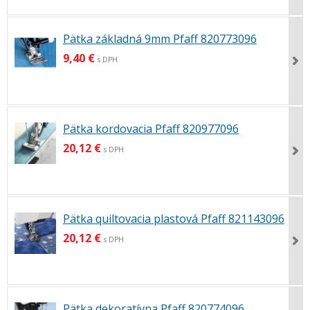
Pätka základná 9mm Pfaff 820773096
9,40 €
s DPH
Pätka kordovacia Pfaff 820977096
20,12 €
s DPH
Pätka quiltovacia plastová Pfaff 821143096
20,12 €
s DPH
Pätka dekoratívna Pfaff 820774096