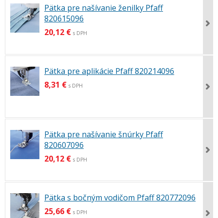
Pätka pre našívanie ženilky Pfaff
820615096
20,12 €
s DPH
Pätka pre aplikácie Pfaff 820214096
8,31 €
s DPH
Pätka pre našívanie šnúrky Pfaff
820607096
20,12 €
s DPH
Pätka s bočným vodičom Pfaff 820772096
25,66 €
s DPH