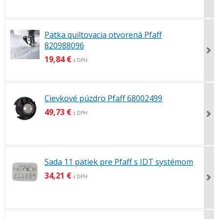
Pätka quiltovacia otvorená Pfaff
820988096
19,84 €
s DPH
Cievkové púzdro Pfaff 68002499
49,73 €
s DPH
Sada 11 pätiek pre Pfaff s IDT systémom
34,21 €
s DPH