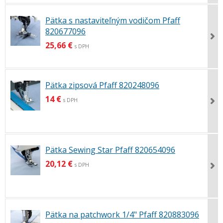
Pätka s nastaviteľným vodičom Pfaff
820677096
25,66 €
s DPH
Pätka zipsová Pfaff 820248096
14 €
s DPH
Pätka Sewing Star Pfaff 820654096
20,12 €
s DPH
Pätka na patchwork 1/4" Pfaff 820883096