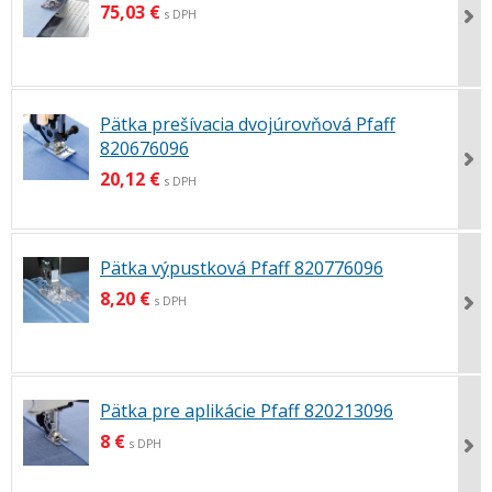
75,03 €
s DPH
Pätka prešívacia dvojúrovňová Pfaff
820676096
20,12 €
s DPH
Pätka výpustková Pfaff 820776096
8,20 €
s DPH
Pätka pre aplikácie Pfaff 820213096
8 €
s DPH