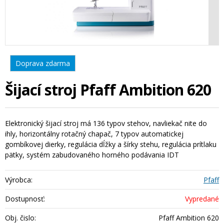
Doprava zdarma
Šijací stroj Pfaff Ambition 620
Elektronický šijací stroj má 136 typov stehov, navliekač nite do
ihly, horizontálny rotačný chapač, 7 typov automatickej
gombíkovej dierky, regulácia dĺžky a šírky stehu, regulácia prítlaku
pätky, systém zabudovaného horného podávania IDT
Výrobca:
Pfaff
Dostupnosť:
Vypredané
Obj. čislo:
Pfaff Ambition 620