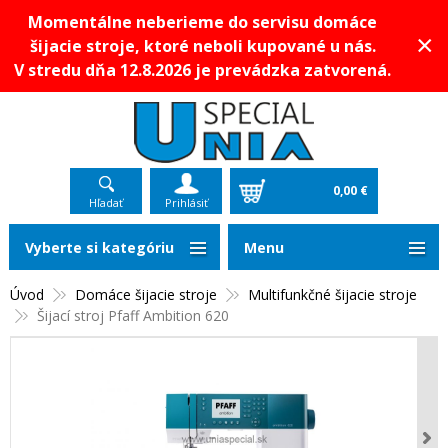
Momentálne neberieme do servisu domáce
×
šijacie stroje, ktoré neboli kupované u nás.
V stredu dňa 12.8.2026 je prevádzka zatvorená.
0,00 €
Hľadať
Prihlásiť
Vyberte si kategóriu
Menu
Úvod
Domáce šijacie stroje
Multifunkčné šijacie stroje
Šijací stroj Pfaff Ambition 620