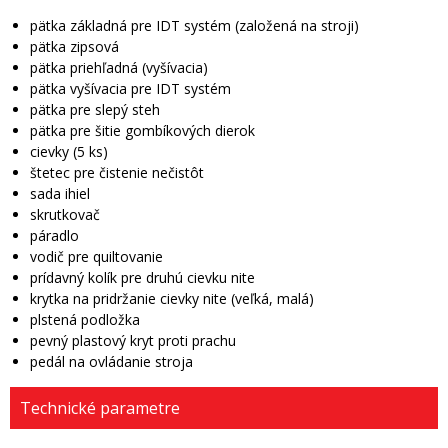
pätka základná pre IDT systém (založená na stroji)
pätka zipsová
pätka priehľadná (vyšívacia)
pätka vyšívacia pre IDT systém
pätka pre slepý steh
pätka pre šitie gombíkových dierok
cievky (5 ks)
štetec pre čistenie nečistôt
sada ihiel
skrutkovač
páradlo
vodič pre quiltovanie
prídavný kolík pre druhú cievku nite
krytka na pridržanie cievky nite (veľká, malá)
plstená podložka
pevný plastový kryt proti prachu
pedál na ovládanie stroja
Technické parametre