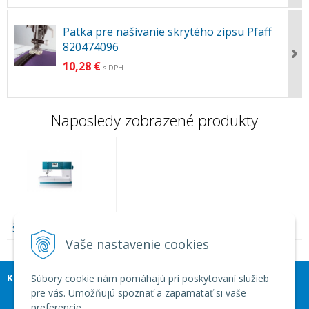
Pätka pre našívanie skrytého zipsu Pfaff
820474096
10,28 €
s DPH
Naposledy zobrazené produkty
Šijací stroj Pfaff Ambition
620
Vaše nastavenie cookies
KONTAKT
Súbory cookie nám pomáhajú pri poskytovaní služieb
pre vás. Umožňujú spoznať a zapamätať si vaše
preferencie.