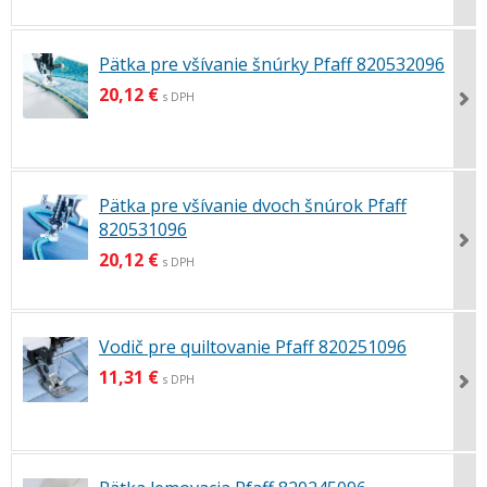
Pätka pre všívanie šnúrky Pfaff 820532096
20,12 €
s DPH
Pätka pre všívanie dvoch šnúrok Pfaff
820531096
20,12 €
s DPH
Vodič pre quiltovanie Pfaff 820251096
11,31 €
s DPH