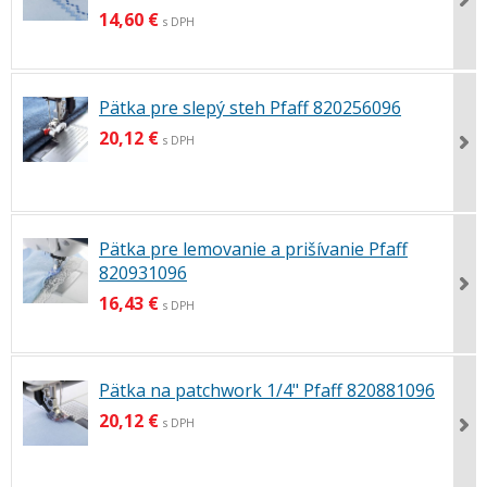
14,60 €
s DPH
Pätka pre slepý steh Pfaff 820256096
20,12 €
s DPH
Pätka pre lemovanie a prišívanie Pfaff
820931096
16,43 €
s DPH
Pätka na patchwork 1/4" Pfaff 820881096
20,12 €
s DPH