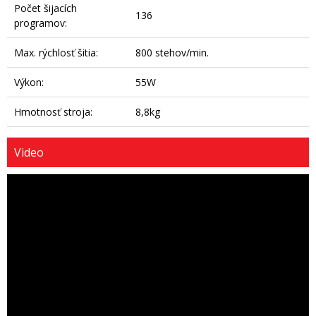
Počet šijacích
136
programov:
Max. rýchlosť šitia:
800 stehov/min.
Výkon:
55W
Hmotnosť stroja:
8,8kg
Video