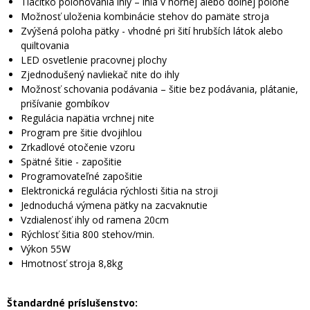
Tlačítko polohovania ihly – ihla v hornej alebo dolnej polohe
Možnosť uloženia kombinácie stehov do pamäte stroja
Zvýšená poloha pätky - vhodné pri šití hrubších látok alebo
quiltovania
LED osvetlenie pracovnej plochy
Zjednodušený navliekač nite do ihly
Možnosť schovania podávania – šitie bez podávania, plátanie,
prišívanie gombíkov
Regulácia napätia vrchnej nite
Program pre šitie dvojihlou
Zrkadlové otočenie vzoru
Spätné šitie - zapošitie
Programovateľné zapošitie
Elektronická regulácia rýchlosti šitia na stroji
Jednoduchá výmena pätky na zacvaknutie
Vzdialenosť ihly od ramena 20cm
Rýchlosť šitia 800 stehov/min.
Výkon 55W
Hmotnosť stroja 8,8kg
Štandardné príslušenstvo: