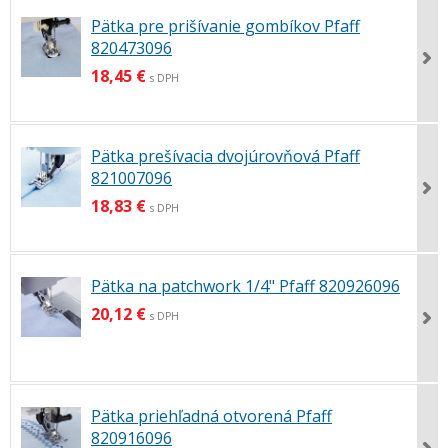
Pätka pre prišívanie gombíkov Pfaff
820473096
18,45 €
s DPH
Pätka prešívacia dvojúrovňová Pfaff
821007096
18,83 €
s DPH
Pätka na patchwork 1/4" Pfaff 820926096
20,12 €
s DPH
Pätka priehľadná otvorená Pfaff
820916096