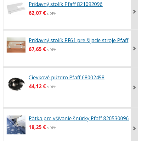
Prídavný stolík Pfaff 821092096
62,07 €
s DPH
Prídavný stolík PF61 pre šijacie stroje Pfaff
67,65 €
s DPH
Cievkové púzdro Pfaff 68002498
44,12 €
s DPH
Pätka pre všívanie šnúrky Pfaff 820530096
18,25 €
s DPH