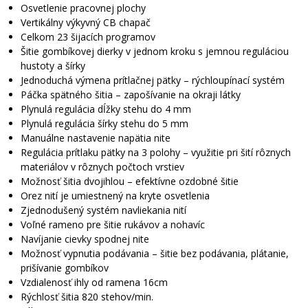
Osvetlenie pracovnej plochy
Vertikálny výkyvný CB chapač
Celkom 23 šijacích programov
Šitie gombíkovej dierky v jednom kroku s jemnou reguláciou
hustoty a šírky
Jednoduchá výmena prítlačnej pätky – rýchloupínací systém
Páčka spätného šitia – zapošívanie na okraji látky
Plynulá regulácia dĺžky stehu do 4 mm
Plynulá regulácia šírky stehu do 5 mm
Manuálne nastavenie napätia nite
Regulácia prítlaku pätky na 3 polohy – využitie pri šití rôznych
materiálov v rôznych počtoch vrstiev
Možnosť šitia dvojihlou – efektívne ozdobné šitie
Orez nití je umiestnený na kryte osvetlenia
Zjednodušený systém navliekania nití
Voľné rameno pre šitie rukávov a nohavíc
Navíjanie cievky spodnej nite
Možnosť vypnutia podávania – šitie bez podávania, plátanie,
prišívanie gombíkov
Vzdialenosť ihly od ramena 16cm
Rýchlosť šitia 820 stehov/min.