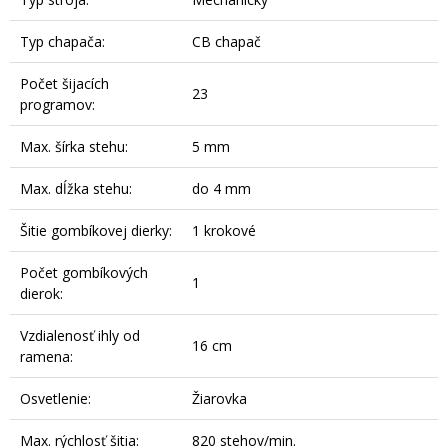
Typ chapača:
CB chapač
Počet šijacích
23
programov:
Max. šírka stehu:
5 mm
Max. dĺžka stehu:
do 4 mm
Šitie gombíkovej dierky:
1 krokové
Počet gombíkových
1
dierok:
Vzdialenosť ihly od
16 cm
ramena:
Osvetlenie:
Žiarovka
Max. rýchlosť šitia:
820 stehov/min.