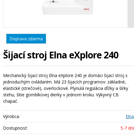
Doprava zdarma
Šijací stroj Elna eXplore 240
Mechanický šijací stroj Elna eXplore 240 je domáci šijací stroj s
jednoduchým ovládaním. Má 23 šijacích programov: základné,
elastické (strečové), overlockové. Plynulá regulácia dĺžky a šírky
stehu, šitie gombíkovej dierky v jednom kroku. Výkyvný CB
chapač.
Výrobca:
Elna
Dostupnosť:
5-7 dní