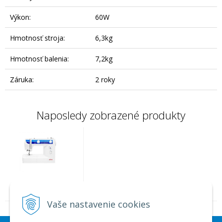
Výkon:
60W
Hmotnosť stroja:
6,3kg
Hmotnosť balenia:
7,2kg
Záruka:
2 roky
Naposledy zobrazené produkty
Šijací stroj Elna eXplore
240
Vaše nastavenie cookies