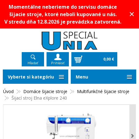
Momentálne neberieme do servisu domáce
×
šijacie stroje, ktoré neboli kupované u nás.
V stredu dňa 12.8.2026 je prevádzka zatvorená.
0,00 €
Hľadať
Prihlásiť
Vyberte si kategóriu
Menu
Úvod
Domáce šijacie stroje
Multifunkčné šijacie stroje
Šijací stroj Elna eXplore 240