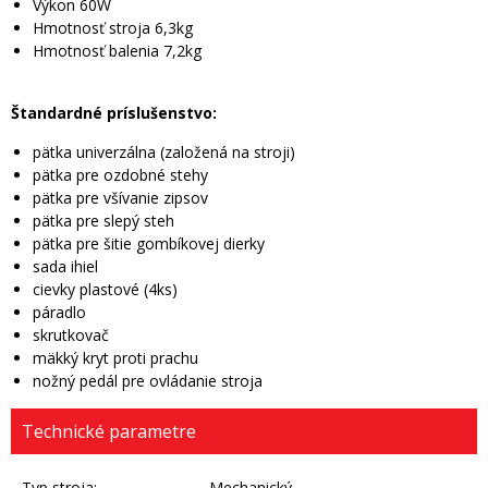
Výkon 60W
Hmotnosť stroja 6,3kg
Hmotnosť balenia 7,2kg
Štandardné príslušenstvo:
pätka univerzálna (založená na stroji)
pätka pre ozdobné stehy
pätka pre všívanie zipsov
pätka pre slepý steh
pätka pre šitie gombíkovej dierky
sada ihiel
cievky plastové (4ks)
páradlo
skrutkovač
mäkký kryt proti prachu
nožný pedál pre ovládanie stroja
Technické parametre
Typ stroja:
Mechanický