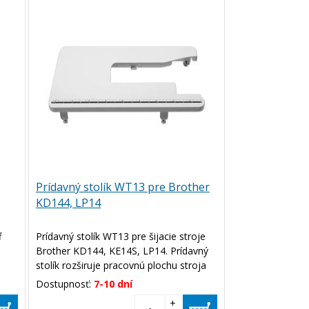
Prídavný stolík WT13 pre Brother
KD144, LP14
f
Prídavný stolík WT13 pre šijacie stroje
Brother KD144, KE14S, LP14. Prídavný
stolík rozširuje pracovnú plochu stroja
ja
pre lepšiu manipuláciu s materiálom.
Dostupnosť:
7-10 dní
+