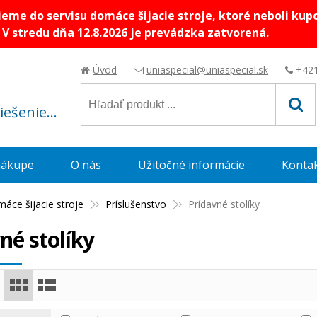
me do servisu domáce šijacie stroje, ktoré neboli kup
V stredu dňa 12.8.2026 je prevádzka zatvorená.
Úvod
uniaspecial@uniaspecial.sk
+421
riešenie...
nákupe
O nás
Užitočné informácie
Konta
áce šijacie stroje
Príslušenstvo
Prídavné stolíky
né stolíky