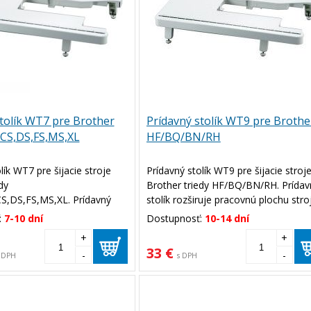
tolík WT7 pre Brother
Prídavný stolík WT9 pre Brothe
CS,DS,FS,MS,XL
HF/BQ/BN/RH
lík WT7 pre šijacie stroje
Prídavný stolík WT9 pre šijacie stroj
dy
Brother triedy HF/BQ/BN/RH. Prídav
S,DS,FS,MS,XL. Prídavný
stolík rozširuje pracovnú plochu stro
ruje pracovnú plochu stroja
pre lepšiu manipuláciu s materiálom.
:
7-10 dní
Dostupnosť:
10-14 dní
manipuláciu s materiálom.
+
+
33 €
-
-
 DPH
s DPH