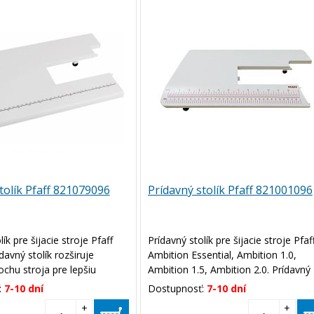
tolík Pfaff 821079096
Prídavný stolík Pfaff 821001096
ík pre šijacie stroje Pfaff
Prídavný stolík pre šijacie stroje Pfaf
davný stolík rozširuje
Ambition Essential, Ambition 1.0,
chu stroja pre lepšiu
Ambition 1.5, Ambition 2.0. Prídavný
 s materiálom.
stolík rozširuje pracovnú plochu stro
:
7-10 dní
Dostupnosť:
7-10 dní
pre lepšiu manipuláciu s materiálom.
+
+