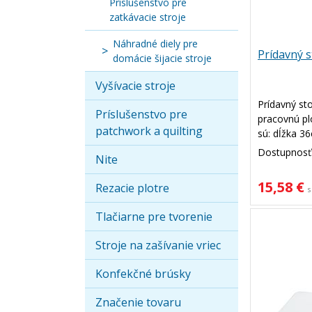
Príslušenstvo pre
zatkávacie stroje
Náhradné diely pre
Prídavný s
domácie šijacie stroje
Vyšívacie stroje
Prídavný sto
Príslušenstvo pre
pracovnú pl
patchwork a quilting
sú: dĺžka 3
šijací stroj
Dostupnosť
Nite
15,58 €
Rezacie plotre
s
Tlačiarne pre tvorenie
Stroje na zašívanie vriec
Konfekčné brúsky
Značenie tovaru