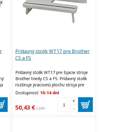
r
Prídavný stolík WT17 pre Brother
CS a FS
e
Prídavný stolík WT17 pre šijacie stroje
ný
Brother triedy CS a FS. Prídavný stolík
ja
rozširuje pracovnú plochu stroja pre
lepšiu manipuláciu s materiálom.
Dostupnosť:
10-14 dní
+
50,43 €
-
s DPH