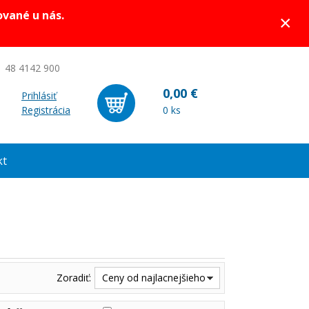
ované u nás.
×
 48 4142 900
0,00 €
Prihlásiť
Registrácia
0 ks
kt
Zoradiť:
Ceny od najlacnejšieho