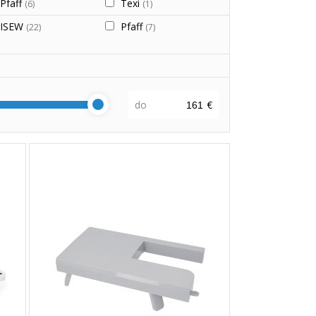
Pfaff
Texi
(6)
(1)
ISEW
Pfaff
(22)
(7)
do
€