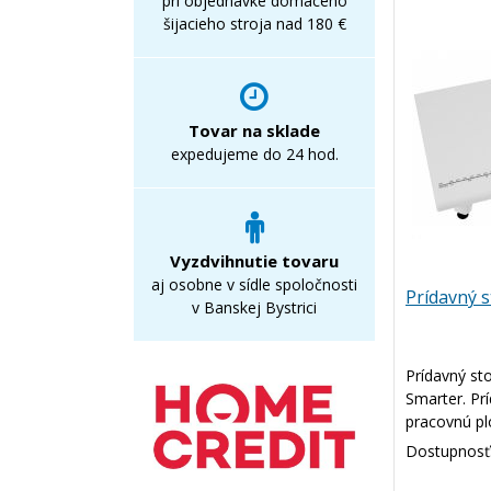
pri objednávke domáceho
šijacieho stroja nad 180 €
Tovar na sklade
expedujeme do 24 hod.
Vyzdvihnutie tovaru
aj osobne v sídle spoločnosti
Prídavný s
v Banskej Bystrici
Prídavný stol
Smarter. Prí
pracovnú plo
manipuláciu
Dostupnosť