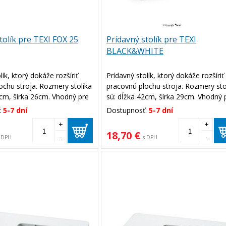
tolík pre TEXI FOX 25
Prídavný stolík pre TEXI
BLACK&WHITE
lík, ktorý dokáže rozšíriť
Prídavný stolík, ktorý dokáže rozšíriť
ochu stroja. Rozmery stolíka
pracovnú plochu stroja. Rozmery sto
6cm, šírka 26cm. Vhodný pre
sú: dĺžka 42cm, šírka 29cm. Vhodný 
 TEXI FOX 25.
šijací stroj TEXI BLACK&WHITE.
:
5-7 dní
Dostupnosť:
5-7 dní
+
+
18,70 €
-
-
 DPH
s DPH