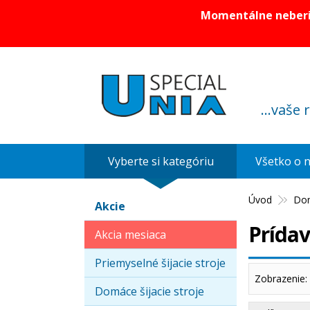
Momentálne neberie
...vaše 
Vyberte si kategóriu
Všetko o 
Úvod
Dom
Akcie
Prídav
Akcia mesiaca
Priemyselné šijacie stroje
Zobrazenie:
Domáce šijacie stroje