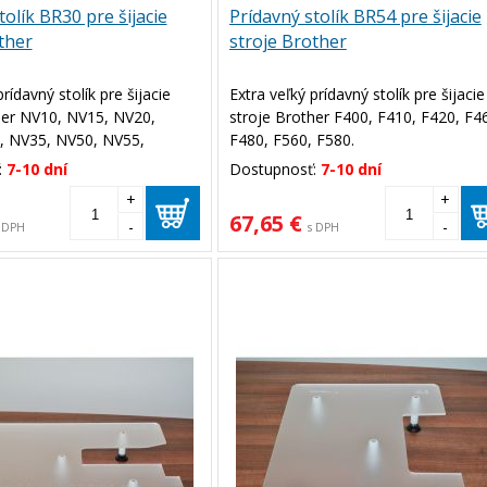
tolík BR30 pre šijacie
Prídavný stolík BR54 pre šijacie
ther
stroje Brother
rídavný stolík pre šijacie
Extra veľký prídavný stolík pre šijacie
her NV10, NV15, NV20,
stroje Brother F400, F410, F420, F4
, NV35, NV50, NV55,
F480, F560, F580.
 A50, A60, A80, A150.
:
7-10 dní
Dostupnosť:
7-10 dní
+
+
67,65 €
-
-
 DPH
s DPH