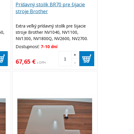
Prídavný stolík BR70 pre šijacie
stroje Brother
Extra veľký prídavný stolík pre šijacie
60,
stroje Brother NV1040, NV1100,
NV1300, NV1800Q, NV2600, NV2700.
Dostupnosť:
7-10 dní
+
67,65 €
-
s DPH