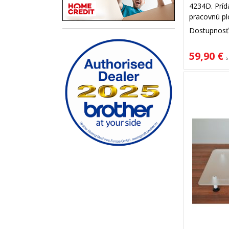
4234D. Prída
pracovnú plo
manipuláciu
Dostupnosť
59,90 €
s