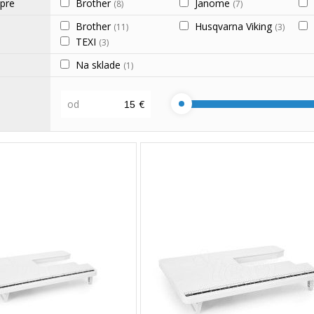
 pre
Brother
Janome
(8)
(7)
Brother
Husqvarna Viking
(11)
(3)
TEXI
(3)
Na sklade
(1)
od
€