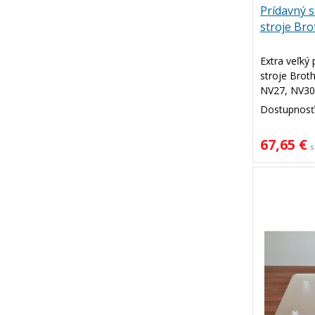
Prídavný s
stroje Bro
Extra veľký p
stroje Brot
NV27, NV30
M280D, A16,
Dostupnosť
67,65 €
s