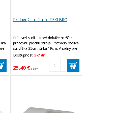
Prídavný stolík pre TEXI BRO
Prídavný stolík, ktorý dokáže rozšíriť
líka
pracovnú plochu stroja. Rozmery stolíka
pre
sú: dĺžka 35cm, šírka 19cm. Vhodný pre
šijací stroj TEXI BRO.
Dostupnosť:
5-7 dní
+
25,40 €
-
s DPH