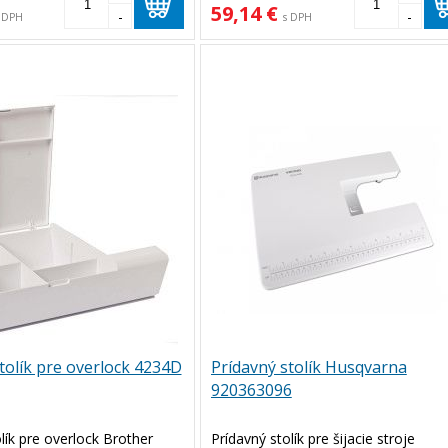
59,14 €
-
-
 DPH
s DPH
tolík pre overlock 4234D
Prídavný stolík Husqvarna
920363096
lík pre overlock Brother
Prídavný stolík pre šijacie stroje