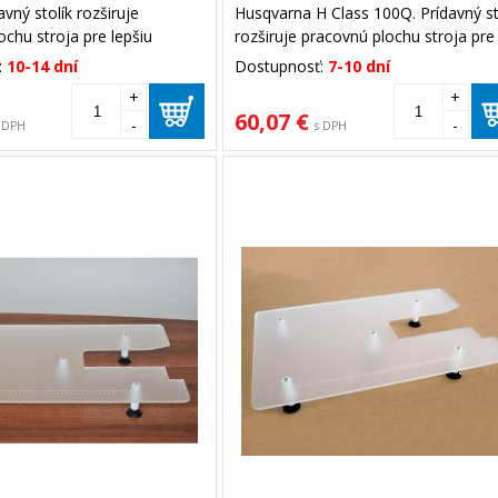
vný stolík rozširuje
Husqvarna H Class 100Q. Prídavný st
chu stroja pre lepšiu
rozširuje pracovnú plochu stroja pre
 s materiálom.
lepšiu manipuláciu s materiálom.
:
10-14 dní
Dostupnosť:
7-10 dní
+
+
60,07 €
-
-
 DPH
s DPH