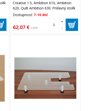
olík
Creative 1.5, Ambition 610, Ambition
620, Quilt Ambition 630. Prídavný stolík
rozširuje pracovnú plochu stroja pre
Dostupnosť:
7-10 dní
lepšiu manipuláciu s materiálom.
+
62,07 €
-
s DPH