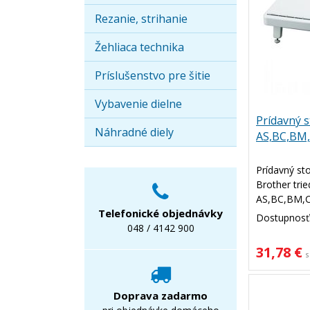
Rezanie, strihanie
Žehliaca technika
Príslušenstvo pre šitie
Vybavenie dielne
Prídavný s
Náhradné diely
AS,BC,BM,
Prídavný sto
Brother trie
AS,BC,BM,C
Telefonické objednávky
stolík rozši
Dostupnosť
048 / 4142 900
pre lepšiu 
31,78 €
s
Doprava zadarmo