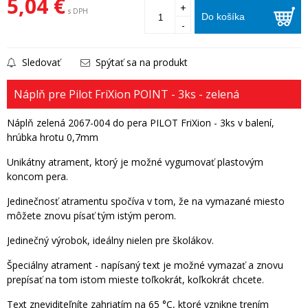
5,04 €
+
s DPH
Do košíka
-
Sledovať
Spýtať sa na produkt
Náplň pre Pilot FriXion POINT - 3ks - zelená
Náplň zelená 2067-004 do pera PILOT FriXion - 3ks v balení,
hrúbka hrotu 0,7mm
Unikátny atrament, ktorý je možné vygumovať plastovým
koncom pera.
Jedinečnosť atramentu spočíva v tom, že na vymazané miesto
môžete znovu písať tým istým perom.
Jedinečný výrobok, ideálny nielen pre školákov.
Špeciálny atrament - napísaný text je možné vymazať a znovu
prepísať na tom istom mieste toľkokrát, koľkokrát chcete.
Text zneviditeľníte zahriatím na 65 °C, ktoré vznikne trením