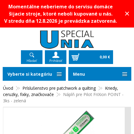
Momentálne neberieme do servisu domáce
×
šijacie stroje, ktoré neboli kupované u nás.
V stredu dňa 12.8.2026 je prevádzka zatvorená.
0,00 €
Hľadať
Prihlásiť
Vyberte si kategóriu
Menu
Úvod
Príslušenstvo pre patchwork a quilting
Kriedy,
ceruzky, fixky, značkovače
Náplň pre Pilot FriXion POINT -
3ks - zelená