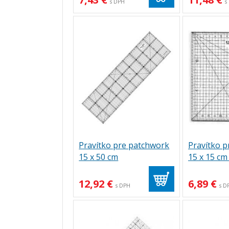
s DPH
s
Pravítko pre patchwork
Pravítko 
15 x 50 cm
15 x 15 cm
12,92 €
6,89 €
s DPH
s D