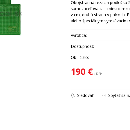
Obojstranná rezacia podložka 5
samozaceľovacia - miesto rezu 
v cm, druhá strana v palcoch. 
alebo špeciálnym vyrezávacím 
Výrobca:
Dostupnosť:
Obj. čislo:
190 €
s DPH
Sledovať
Spýtať sa n