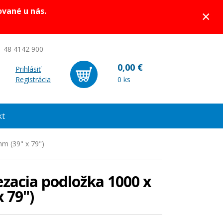
ované u nás.
×
 48 4142 900
0,00 €
Prihlásiť
Registrácia
0 ks
kt
m (39" x 79")
zacia podložka 1000 x
 79")