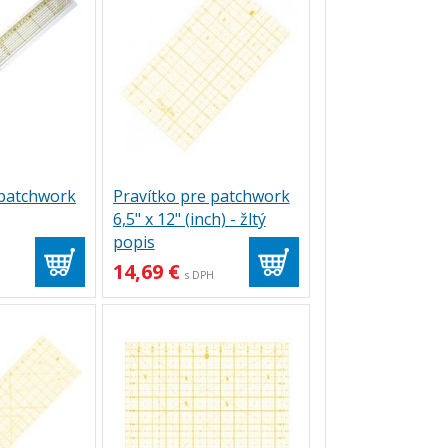
 patchwork
Pravítko pre patchwork
6,5" x 12" (inch) - žltý
popis
14,69 €
H
s DPH