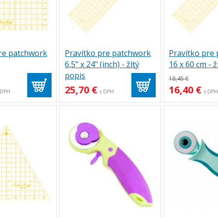
pre patchwork
Pravítko pre patchwork
Pravítko pre
6,5" x 24" (inch) - žltý
16 x 60 cm - ž
popis
18,45 €
25,70 €
16,40 €
 DPH
s DPH
s DP