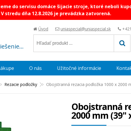
me do servisu domáce šijacie stroje, ktoré neboli kup
V stredu dňa 12.8.2026 je prevádzka zatvorená.
Úvod
uniaspecial@uniaspecial.sk
+421
riešenie...
nákupe
O nás
Užitočné informácie
Konta
Rezacie podložky
Obojstranná rezacia podložka 1000 x 2000 m
Obojstranná re
2000 mm (39" x