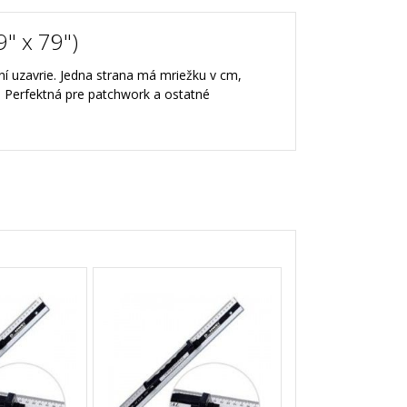
" x 79")
í uzavrie. Jedna strana má mriežku v cm,
 Perfektná pre patchwork a ostatné