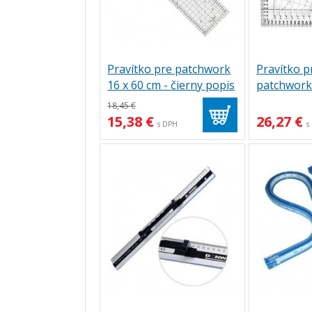
Pravítko pre patchwork
Pravítko pr
16 x 60 cm - čierny popis
patchwork 
18,45 €
15,38 €
26,27 €
s DPH
s