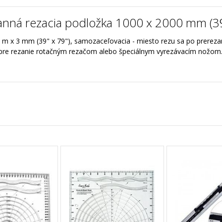
anná rezacia podložka 1000 x 2000 mm (39
2 m x 3 mm (39" x 79"), samozaceľovacia - miesto rezu sa po prerezan
á pre rezanie rotačným rezačom alebo špeciálnym vyrezávacím nožom.