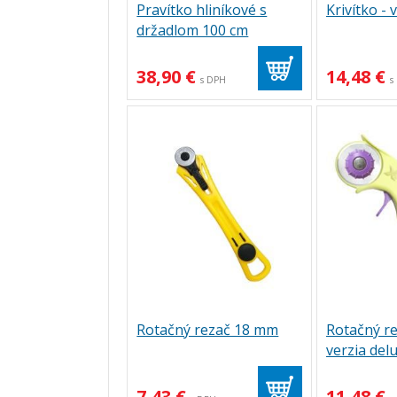
Pravítko hliníkové s
Krivítko - 
držadlom 100 cm
38,90 €
14,48 €
s DPH
s
Rotačný rezač 18 mm
Rotačný r
verzia del
7,43 €
11,48 €