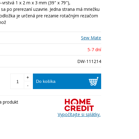
-vrstvá 1 x 2 m x 3 mm (39" x 79"),
sa po prerezaní uzavrie. Jedna strana má mriežku
Podložka je určená pre rezanie rotačným rezačom
nož
Sew Mate
5-7 dní
DW-111214
+
Do košíka
-
a produkt
Vypočítajte si splátky.