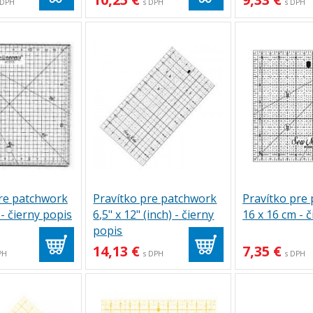
 DPH
s DPH
s DPH
pre patchwork
Pravítko pre patchwork
Pravítko pre
 - čierny popis
6,5" x 12" (inch) - čierny
16 x 16 cm - 
popis
14,13 €
7,35 €
PH
s DPH
s DPH