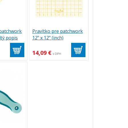
 patchwork
Pravítko pre patchwork
ltý popis
12" x 12" (inch)
14,09 €
H
s DPH