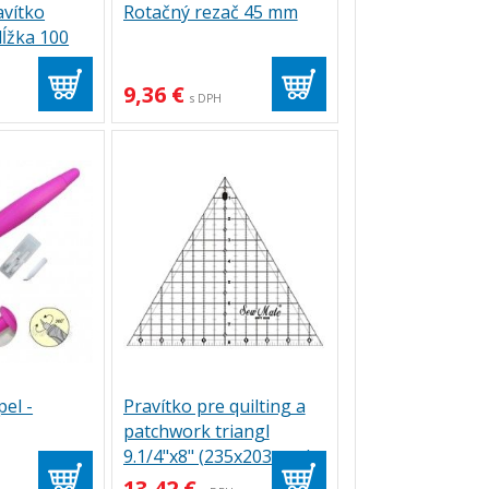
avítko
Rotačný rezač 45 mm
dĺžka 100
9,36 €
H
s DPH
el -
Pravítko pre quilting a
patchwork triangl
9.1/4"x8" (235x203 mm),
čierny popis
13,42 €