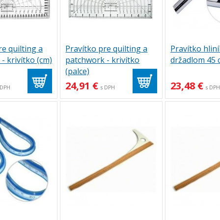
e quilting a
Pravítko pre quilting a
Pravítko hlin
- krivítko (cm)
patchwork - krivítko
držadlom 45 
(palce)
24,91 €
23,48 €
 DPH
s DPH
s DP