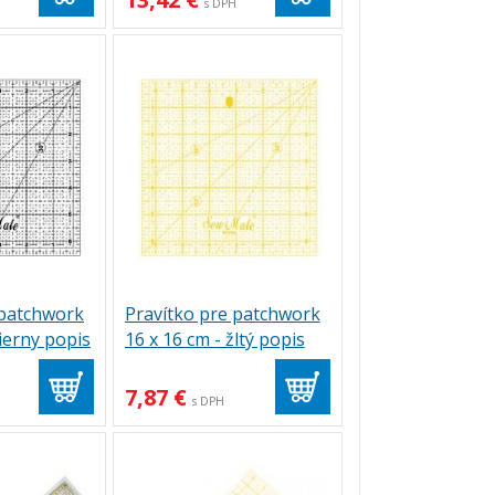
s DPH
 patchwork
Pravítko pre patchwork
čierny popis
16 x 16 cm - žltý popis
7,87 €
s DPH