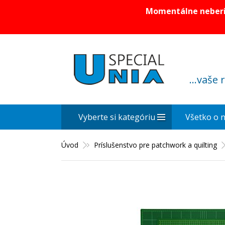
Momentálne neberie
...vaše 
Vyberte si kategóriu
Všetko o 
Úvod
Príslušenstvo pre patchwork a quilting