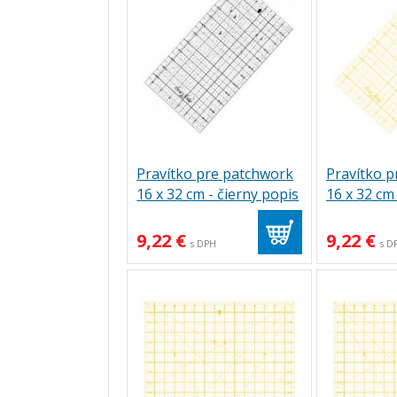
Pravítko pre patchwork
Pravítko 
16 x 32 cm - čierny popis
16 x 32 cm 
9,22 €
9,22 €
s DPH
s D