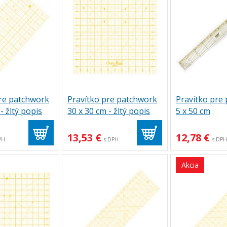
pre patchwork
Pravítko pre patchwork
Pravítko pre
- žltý popis
30 x 30 cm - žltý popis
5 x 50 cm
13,53 €
12,78 €
PH
s DPH
s DP
Akcia