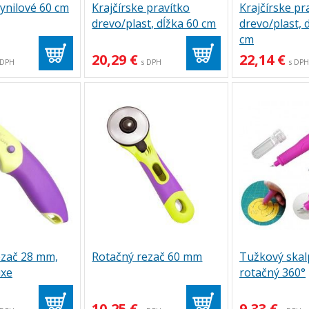
vynilové 60 cm
Krajčírske pravítko
Krajčírske pr
drevo/plast, dĺžka 60 cm
drevo/plast, 
cm
20,29 €
22,14 €
 DPH
s DPH
s DP
ezač 28 mm,
Rotačný rezač 60 mm
Tužkový skalp
uxe
rotačný 360°
10,25 €
9,33 €