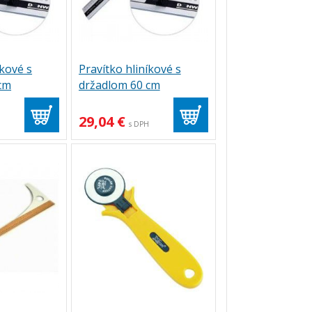
íkové s
Pravítko hliníkové s
cm
držadlom 60 cm
29,04 €
H
s DPH