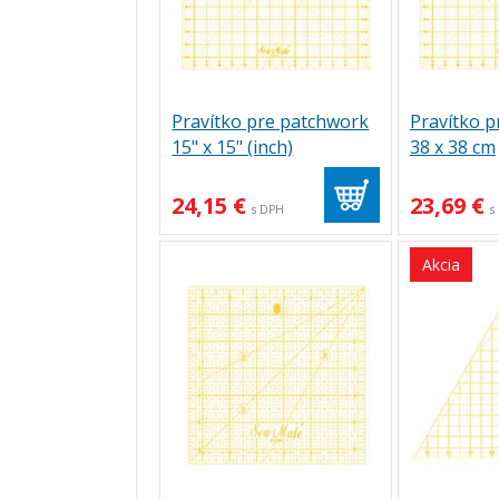
Pravítko pre patchwork
Pravítko 
15" x 15" (inch)
38 x 38 cm
24,15 €
23,69 €
s DPH
s
Akcia