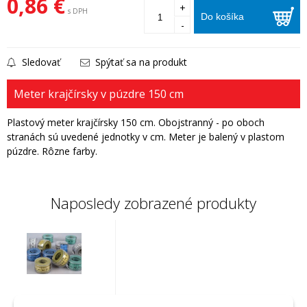
0,86 €
+
s DPH
Do košíka
-
Sledovať
Spýtať sa na produkt
Meter krajčírsky v púzdre 150 cm
Plastový meter krajčírsky 150 cm. Obojstranný - po oboch
stranách sú uvedené jednotky v cm. Meter je balený v plastom
púzdre. Rôzne farby.
Naposledy zobrazené produkty