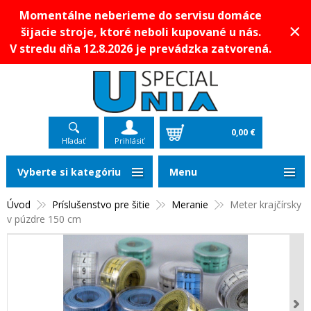
Momentálne neberieme do servisu domáce
×
šijacie stroje, ktoré neboli kupované u nás.
V stredu dňa 12.8.2026 je prevádzka zatvorená.
0,00 €
Hľadať
Prihlásiť
Vyberte si kategóriu
Menu
Úvod
Príslušenstvo pre šitie
Meranie
Meter krajčírsky
v púzdre 150 cm