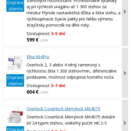
stehovými možnosťami. Profesionálne výsledky
Doprava
aj pri rýchlosti uragánu až 1 300 stehov za
zdarma
minútu! Plynule nastaviteľná dĺžka a šírka stehu, a
rýchloupínacie šijacie pätky pre ľahkú výmenu.
Krajčírsky pomocník na dlhé roky.
Dostupnosť:
3-5 dní
599 €
s DPH
Elna 664Pro
Overlock 2, 3 alebo 4 nitný ramenový s
rýchlosťou šitia 1 300 stehov/min., diferenciálne
podávanie, možnosť odpojenia horného noža.
Doprava
zdarma
Dostupnosť:
5-7 dní
604 €
s DPH
Overlock-Coverlock Merrylock MK4075
Overlock-Coverlock Merrylock MK4075 dokáže
šiť 24 typmi stehov, voliteľný počet nití 2-5
Doprava