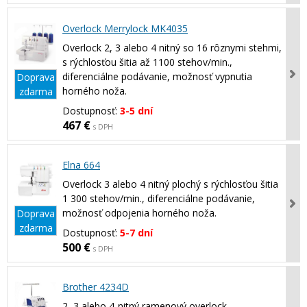
Overlock Merrylock MK4035
Overlock 2, 3 alebo 4 nitný so 16 rôznymi stehmi,
s rýchlosťou šitia až 1100 stehov/min.,
diferenciálne podávanie, možnosť vypnutia
Doprava
horného noža.
zdarma
Dostupnosť:
3-5 dní
467 €
s DPH
Elna 664
Overlock 3 alebo 4 nitný plochý s rýchlosťou šitia
1 300 stehov/min., diferenciálne podávanie,
možnosť odpojenia horného noža.
Doprava
zdarma
Dostupnosť:
5-7 dní
500 €
s DPH
Brother 4234D
2, 3 alebo 4-nitný ramenový overlock,