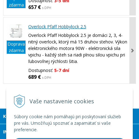
Dostupnosť:
3-5 dní
zdarma
657 €
s DPH
Overlock Pfaff Hobbylock 2.5
Overlock Pfaff Hobbylock 2.5 je domáci 2, 3, 4-
nitný overlock, ktorý má 15 druhov stehov. Výkon
Doprava
elektronického motora 90W - elektronická sila
zdarma
vpichu - každý steh sa riadi plnou silou vpichu pri
ľubovoľnej rýchlosti šitia.
Dostupnosť:
5-7 dní
689 €
s DPH
1
2
Vaše nastavenie cookies
KONTAKT
Súbory cookie nám pomáhajú pri poskytovaní služieb
pre vás. Umožňujú spoznať a zapamätať si vaše
preferencie.
INFOLINKA