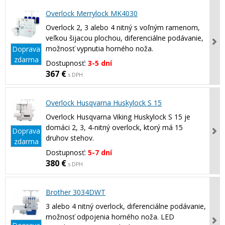
Overlock Merrylock MK4030
Overlock 2, 3 alebo 4 nitný s voľným ramenom,
veľkou šijacou plochou, diferenciálne podávanie,
možnosť vypnutia horného noža.
Doprava
zdarma
Dostupnosť:
3-5 dní
367 €
s DPH
Overlock Husqvarna Huskylock S 15
Overlock Husqvarna Viking Huskylock S 15 je
domáci 2, 3, 4-nitný overlock, ktorý má 15
Doprava
druhov stehov.
zdarma
Dostupnosť:
5-7 dní
380 €
s DPH
Brother 3034DWT
3 alebo 4 nitný overlock, diferenciálne podávanie,
možnosť odpojenia horného noža. LED