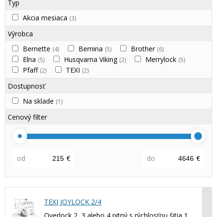
Typ
Akcia mesiaca
(3)
Výrobca
Bernette
Bernina
Brother
(4)
(5)
(6)
Elna
Husqvarna Viking
Merrylock
(5)
(2)
(5)
Pfaff
TEXI
(2)
(2)
Dostupnosť
Na sklade
(1)
Cenový filter
od
€
do
€
TEXI JOYLOCK 2/4
Overlock 2, 3 alebo 4 nitný s rýchlosťou šitia 1