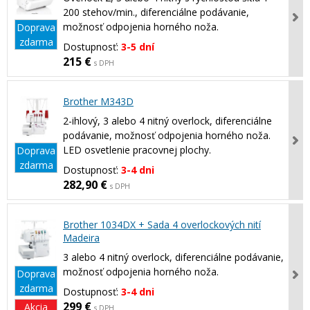
200 stehov/min., diferenciálne podávanie,
možnosť odpojenia horného noža.
Doprava
zdarma
Dostupnosť:
3-5 dní
215 €
s DPH
Brother M343D
2-ihlový, 3 alebo 4 nitný overlock, diferenciálne
podávanie, možnosť odpojenia horného noža.
LED osvetlenie pracovnej plochy.
Doprava
zdarma
Dostupnosť:
3-4 dni
282,90 €
s DPH
Brother 1034DX + Sada 4 overlockových nití
Madeira
3 alebo 4 nitný overlock, diferenciálne podávanie,
možnosť odpojenia horného noža.
Doprava
zdarma
Dostupnosť:
3-4 dni
299 €
Akcia
s DPH