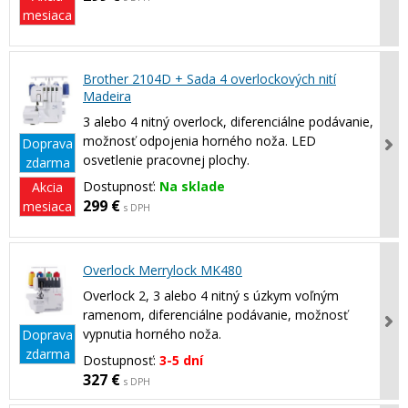
mesiaca
Brother 2104D + Sada 4 overlockových nití
Madeira
3 alebo 4 nitný overlock, diferenciálne podávanie,
možnosť odpojenia horného noža. LED
Doprava
osvetlenie pracovnej plochy.
zdarma
Dostupnosť:
Na sklade
Akcia
299 €
mesiaca
s DPH
Overlock Merrylock MK480
Overlock 2, 3 alebo 4 nitný s úzkym voľným
ramenom, diferenciálne podávanie, možnosť
vypnutia horného noža.
Doprava
zdarma
Dostupnosť:
3-5 dní
327 €
s DPH