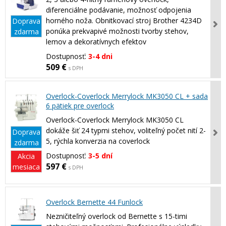
diferenciálne podávanie, možnosť odpojenia
horného noža. Obnitkovací stroj Brother 4234D
Doprava
ponúka prekvapivé možnosti tvorby stehov,
zdarma
lemov a dekoratívnych efektov
Dostupnosť:
3-4 dni
509 €
s DPH
Overlock-Coverlock Merrylock MK3050 CL + sada
6 pätiek pre overlock
Overlock-Coverlock Merrylock MK3050 CL
dokáže šiť 24 typmi stehov, voliteľný počet nití 2-
Doprava
5, rýchla konverzia na coverlock
zdarma
Dostupnosť:
3-5 dní
Akcia
597 €
mesiaca
s DPH
Overlock Bernette 44 Funlock
Nezničiteľný overlock od Bernette s 15-timi