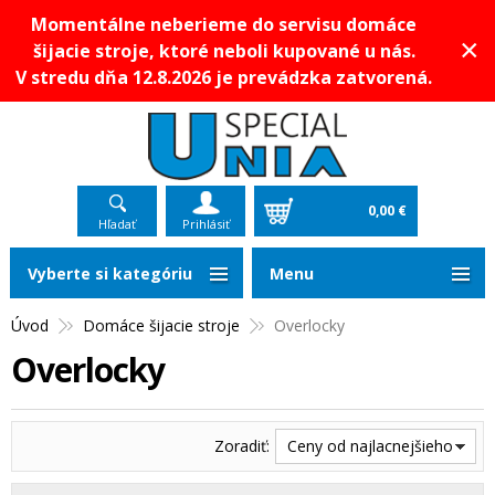
Momentálne neberieme do servisu domáce
×
šijacie stroje, ktoré neboli kupované u nás.
V stredu dňa 12.8.2026 je prevádzka zatvorená.
0,00 €
Hľadať
Prihlásiť
Vyberte si kategóriu
Menu
Úvod
Domáce šijacie stroje
Overlocky
Overlocky
Zoradiť:
Ceny od najlacnejšieho