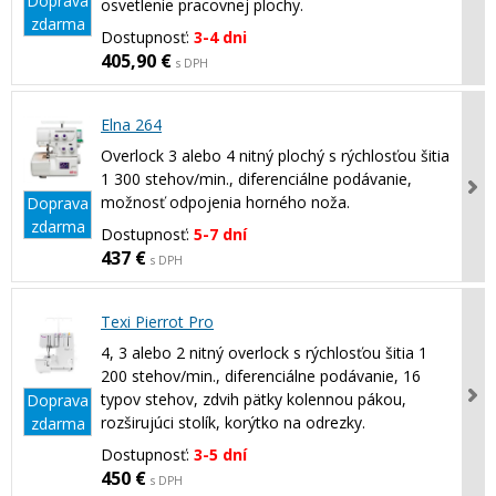
Doprava
osvetlenie pracovnej plochy.
zdarma
Dostupnosť:
3-4 dni
405,90 €
s DPH
Elna 264
Overlock 3 alebo 4 nitný plochý s rýchlosťou šitia
1 300 stehov/min., diferenciálne podávanie,
možnosť odpojenia horného noža.
Doprava
zdarma
Dostupnosť:
5-7 dní
437 €
s DPH
Texi Pierrot Pro
4, 3 alebo 2 nitný overlock s rýchlosťou šitia 1
200 stehov/min., diferenciálne podávanie, 16
typov stehov, zdvih pätky kolennou pákou,
Doprava
rozširujúci stolík, korýtko na odrezky.
zdarma
Dostupnosť:
3-5 dní
450 €
s DPH