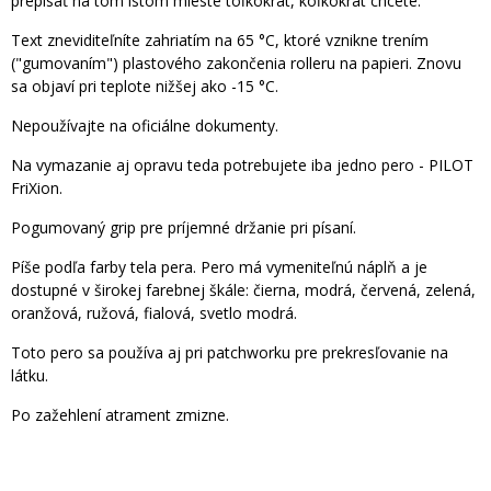
prepísať na tom istom mieste toľkokrát, koľkokrát chcete.
Text zneviditeľníte zahriatím na 65 °C, ktoré vznikne trením
("gumovaním") plastového zakončenia rolleru na papieri. Znovu
sa objaví pri teplote nižšej ako -15 °C.
Nepoužívajte na oficiálne dokumenty.
Na vymazanie aj opravu teda potrebujete iba jedno pero - PILOT
FriXion.
Pogumovaný grip pre príjemné držanie pri písaní.
Píše podľa farby tela pera. Pero má vymeniteľnú náplň a je
dostupné v širokej farebnej škále: čierna, modrá, červená, zelená,
oranžová, ružová, fialová, svetlo modrá.
Toto pero sa používa aj pri patchworku pre prekresľovanie na
látku.
Po zažehlení atrament zmizne.