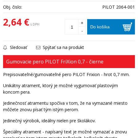
Obj. čislo:
PILOT 2064-001
2,64 €
+
s DPH
Do košíka
-
Sledovať
Spýtať sa na produkt
Gumovacie pero PILOT FriXion 0,7 - čierne
Prepisovateľné/gumovateľné pero PILOT Frixion - hrot 0,7 mm.
Unikátny atrament, ktorý je možné vygumovať plastovým
koncom pera.
Jedinečnosť atramentu spočíva v tom, že na vymazané miesto
môžete znovu písať tým istým perom.
Jedinečný výrobok, ideálny nielen pre školákov.
Špeciálny atrament - napísaný text je možné vymazať a znovu