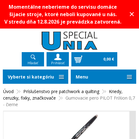
Momentálne neberieme do servisu domáce
×
šijacie stroje, ktoré neboli kupované u nás.
V stredu dňa 12.8.2026 je prevádzka zatvorená.
0,00 €
Hľadať
Prihlásiť
Vyberte si kategóriu
Menu
Úvod
Príslušenstvo pre patchwork a quilting
Kriedy,
ceruzky, fixky, značkovače
Gumovacie pero PILOT FriXion 0,7
- čierne