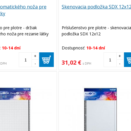
tomatického noža pre
Skenovacia podložka SDX 12x1
tky
o pre plotre - držiak
Príslušenstvo pre plotre - skenovaci
ho noža pre rezanie látky
podložka SDX 12x12
:
10-14 dní
Dostupnosť:
10-14 dní
+
+
31,02 €
-
-
 DPH
s DPH