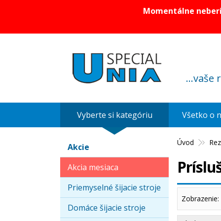
Momentálne neberie
...vaše 
Vyberte si kategóriu
Všetko o 
Úvod
Rez
Akcie
Príslu
Akcia mesiaca
Priemyselné šijacie stroje
Zobrazenie:
Domáce šijacie stroje