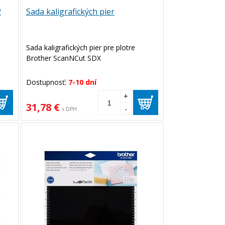
2
Sada kaligrafických pier
a
Sada kaligrafických pier pre plotre
Brother ScanNCut SDX
Dostupnosť:
7-10 dní
+
31,78 €
-
s DPH