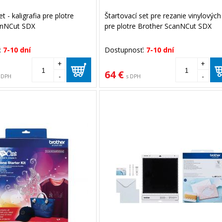
t - kaligrafia pre plotre
Štartovací set pre rezanie vinylových 
anNCut SDX
pre plotre Brother ScanNCut SDX
:
7-10 dní
Dostupnosť:
7-10 dní
+
+
64 €
-
-
 DPH
s DPH