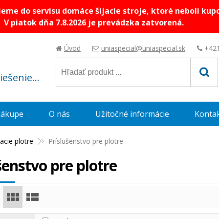
me do servisu domáce šijacie stroje, ktoré neboli kup
V piatok dňa 7.8.2026 je prevádzka zatvorená.
Úvod
uniaspecial@uniaspecial.sk
+421
riešenie...
nákupe
O nás
Užitočné informácie
Konta
acie plotre
Príslušenstvo pre plotre
šenstvo pre plotre