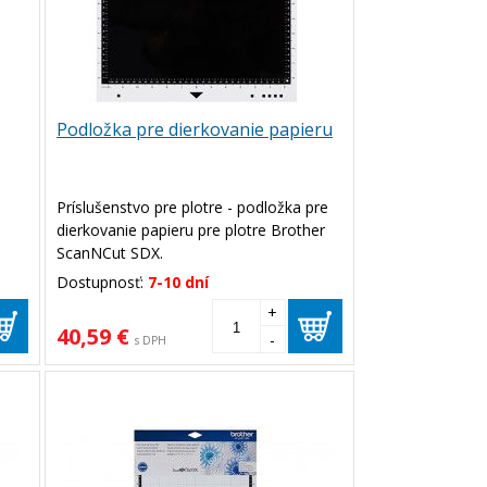
Podložka pre dierkovanie papieru
a
Príslušenstvo pre plotre - podložka pre
dierkovanie papieru pre plotre Brother
ScanNCut SDX.
Dostupnosť:
7-10 dní
+
40,59 €
-
s DPH