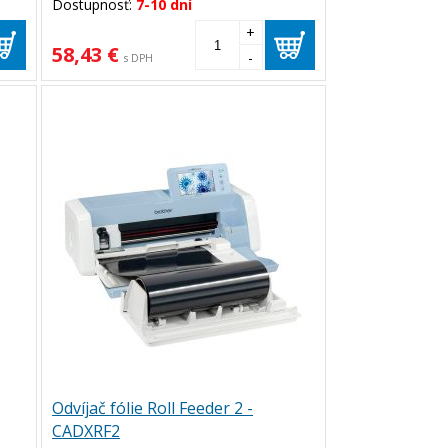
Dostupnosť:
7-10 dní
+
58,43 €
-
s DPH
Odvíjač fólie Roll Feeder 2 -
CADXRF2