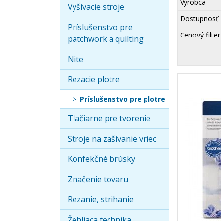
Výrobca
Vyšívacie stroje
Dostupnosť
Príslušenstvo pre
Cenový filter
patchwork a quilting
Nite
Rezacie plotre
Príslušenstvo pre plotre
Tlačiarne pre tvorenie
Stroje na zašívanie vriec
Konfekčné brúsky
Značenie tovaru
Rezanie, strihanie
Žehliaca technika