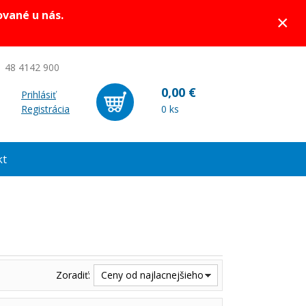
ované u nás.
×
 48 4142 900
0,00 €
Prihlásiť
Registrácia
0 ks
kt
Zoradiť:
Ceny od najlacnejšieho