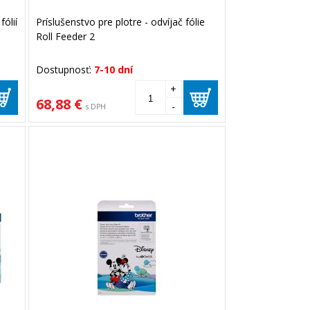
fólií
Príslušenstvo pre plotre - odvíjač fólie
Roll Feeder 2
Dostupnosť:
7-10 dní
+
68,88 €
-
s DPH