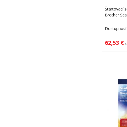
Štartovací se
Brother Sc
Dostupnosť
62,53 €
s