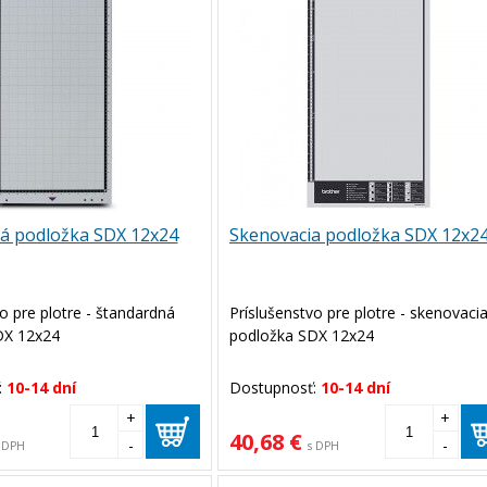
á podložka SDX 12x24
Skenovacia podložka SDX 12x2
o pre plotre - štandardná
Príslušenstvo pre plotre - skenovaci
DX 12x24
podložka SDX 12x24
:
10-14 dní
Dostupnosť:
10-14 dní
+
+
40,68 €
-
-
 DPH
s DPH