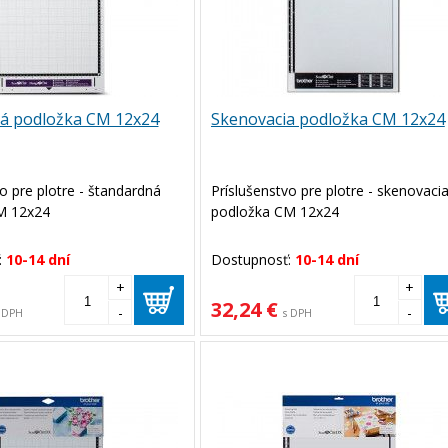
á podložka CM 12x24
Skenovacia podložka CM 12x24
o pre plotre - štandardná
Príslušenstvo pre plotre - skenovaci
M 12x24
podložka CM 12x24
:
10-14 dní
Dostupnosť:
10-14 dní
+
+
32,24 €
-
-
 DPH
s DPH