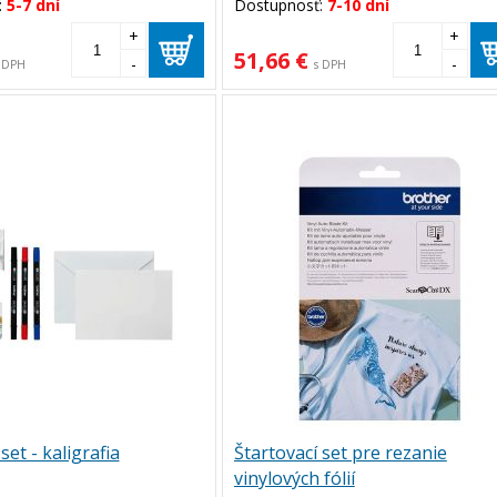
:
5-7 dní
Dostupnosť:
7-10 dní
+
+
51,66 €
-
-
 DPH
s DPH
set - kaligrafia
Štartovací set pre rezanie
vinylových fólií