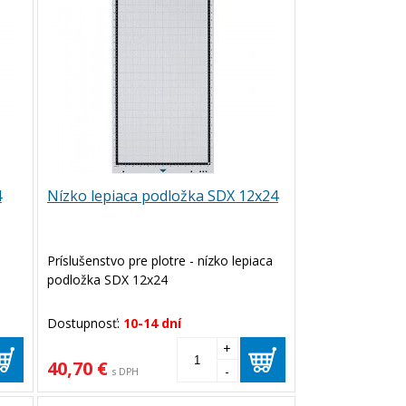
4
Nízko lepiaca podložka SDX 12x24
a
Príslušenstvo pre plotre - nízko lepiaca
podložka SDX 12x24
Dostupnosť:
10-14 dní
+
40,70 €
-
s DPH