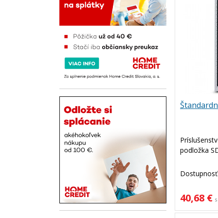
Štandardn
Príslušenstv
podložka S
Dostupnosť
40,68 €
s